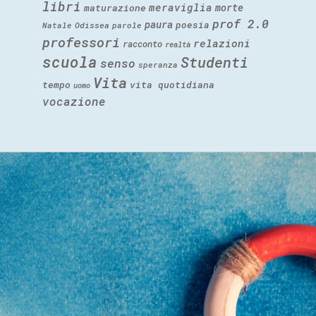
libri
meraviglia
morte
maturazione
prof 2.0
paura
poesia
Natale
Odissea
parole
professori
relazioni
racconto
realtà
scuola
Studenti
senso
speranza
Vita
tempo
vita quotidiana
uomo
vocazione