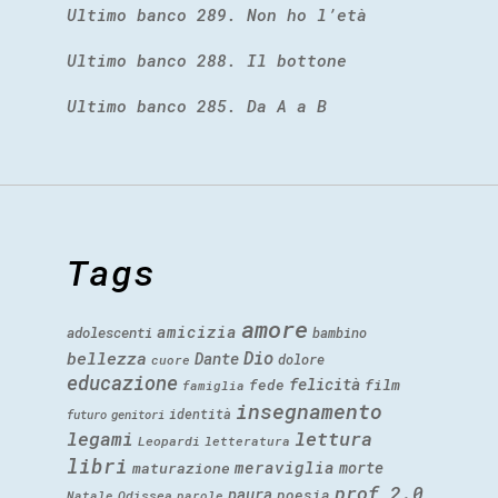
Ultimo banco 289. Non ho l’età
Ultimo banco 288. Il bottone
Ultimo banco 285. Da A a B
Tags
amore
amicizia
adolescenti
bambino
Dio
bellezza
Dante
dolore
cuore
educazione
felicità
fede
film
famiglia
insegnamento
identità
futuro
genitori
legami
lettura
Leopardi
letteratura
libri
meraviglia
morte
maturazione
prof 2.0
paura
poesia
Natale
Odissea
parole