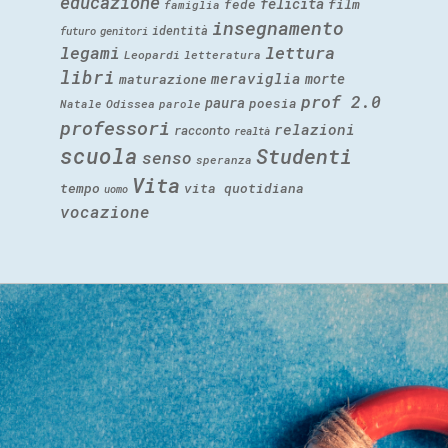
educazione
felicità
fede
film
famiglia
insegnamento
identità
futuro
genitori
legami
lettura
Leopardi
letteratura
libri
meraviglia
morte
maturazione
prof 2.0
paura
poesia
Natale
Odissea
parole
professori
relazioni
racconto
realtà
scuola
Studenti
senso
speranza
Vita
tempo
vita quotidiana
uomo
vocazione