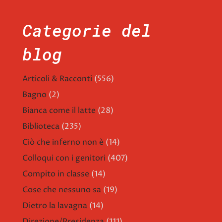
Categorie del
blog
Articoli & Racconti
(556)
Bagno
(2)
Bianca come il latte
(28)
Biblioteca
(235)
Ciò che inferno non è
(14)
Colloqui con i genitori
(407)
Compito in classe
(14)
Cose che nessuno sa
(19)
Dietro la lavagna
(14)
Direzione/Presidenza
(111)