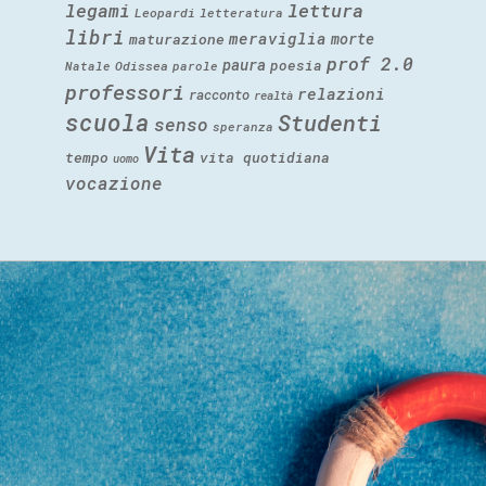
legami
lettura
Leopardi
letteratura
libri
meraviglia
morte
maturazione
prof 2.0
paura
poesia
Natale
Odissea
parole
professori
relazioni
racconto
realtà
scuola
Studenti
senso
speranza
Vita
tempo
vita quotidiana
uomo
vocazione