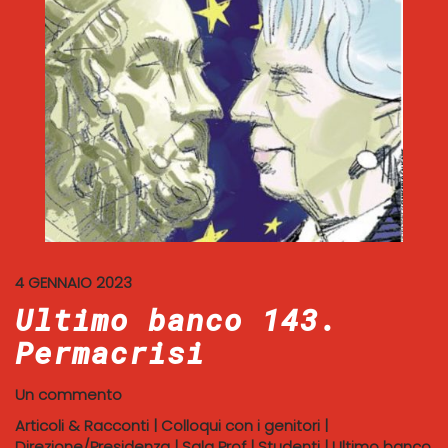
4 GENNAIO 2023
Ultimo banco 143.
Permacrisi
Un commento
Articoli & Racconti
|
Colloqui con i genitori
|
Direzione/Presidenza
|
Sala Prof
|
Studenti
|
Ultimo banco