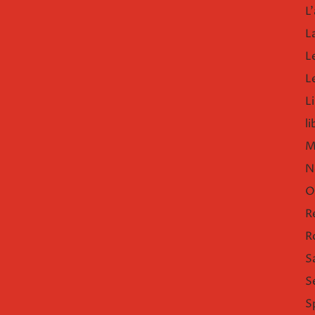
L'
L
L
L
Li
l
M
N
O
R
R
S
S
S