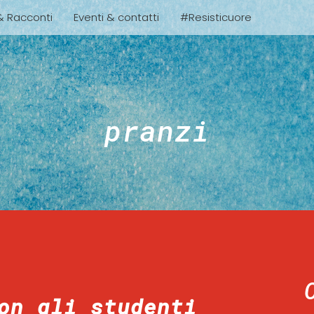
 & Racconti
Eventi & contatti
#Resisticuore
pranzi
on gli studenti