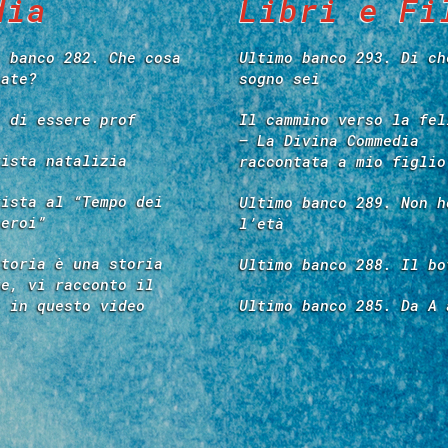
dia
Libri e Fi
o banco 282. Che cosa
Ultimo banco 293. Di ch
tate?
sogno sei
e di essere prof
Il cammino verso la fel
– La Divina Commedia
vista natalizia
raccontata a mio figlio
vista al “Tempo dei
Ultimo banco 289. Non h
 eroi”
l’età
storia è una storia
Ultimo banco 288. Il bo
re, vi racconto il
é in questo video
Ultimo banco 285. Da A 