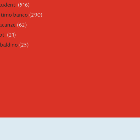
tudenti
(516)
ltimo banco
(290)
acanze
(62)
oti
(21)
ibaldino
(25)