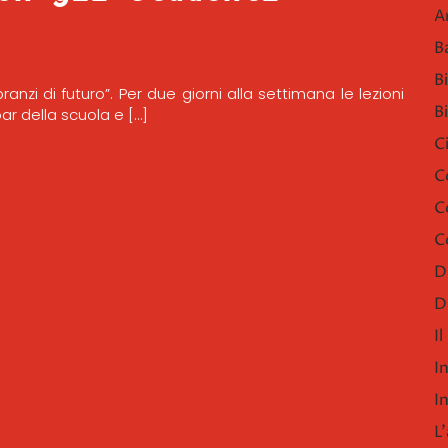
A
B
B
anzi di futuro”. Per due giorni alla settimana le lezioni
B
ar della scuola e […]
C
C
C
C
D
D
I
I
I
L