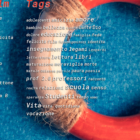
lm
Tags
e
amore
amicizia
adolescenti
Dio
bellezza
Dante
bambino
cuore
educazione
fede
dolore
famiglia
icità
felicità
film
identità
futuro
genitori
insegnamento
legami
Leopardi
libri
lettura
letteratura
o
meraviglia
morte
maturazione
paura
poesia
Natale
Odissea
parole
professori
prof 2.0
racconto
ttone
scuola
senso
relazioni
realtà
Studenti
a B
tempo
speranza
uomo
Vita
vita quotidiana
vocazione