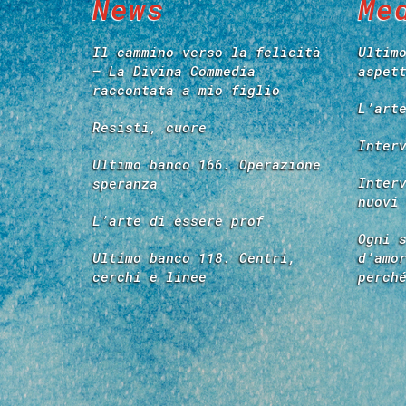
News
Me
Il cammino verso la felicità
Ultim
– La Divina Commedia
aspet
raccontata a mio figlio
L’art
Resisti, cuore
Inter
Ultimo banco 166. Operazione
Inter
speranza
nuovi
L’arte di essere prof
Ogni 
Ultimo banco 118. Centri,
d’amo
cerchi e linee
perch