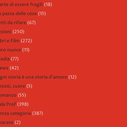
arte di essere fragili
(18)
a pasta delle cose
(15)
etti da rifare
(67)
ezioni
(250)
bri e Film
(272)
ibro nuovo
(11)
edia
(77)
ews
(42)
gni storia è una storia d'amore
(12)
esisti, cuore
(5)
omanzo
(55)
ala Prof
(398)
enza categoria
(387)
parate
(2)