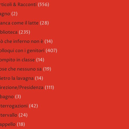
rticoli & Racconti
(556)
agno
(2)
ianca come il latte
(28)
iblioteca
(235)
iò che inferno non è
(14)
olloqui con i genitori
(407)
ompito in classe
(14)
ose che nessuno sa
(19)
ietro la lavagna
(14)
irezione/Presidenza
(111)
l bagno
(3)
nterrogazioni
(42)
ntervallo
(24)
'appello
(18)