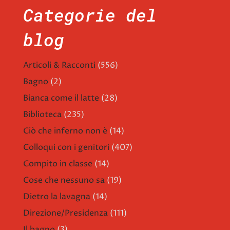
Categorie del
blog
Articoli & Racconti
(556)
Bagno
(2)
Bianca come il latte
(28)
Biblioteca
(235)
Ciò che inferno non è
(14)
Colloqui con i genitori
(407)
Compito in classe
(14)
Cose che nessuno sa
(19)
Dietro la lavagna
(14)
Direzione/Presidenza
(111)
Il bagno
(3)