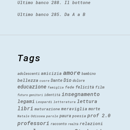
Ultimo banco 288. Il bottone
Ultimo banco 285. Da A a B
Tags
amore
amicizia
adolescenti
bambino
Dio
bellezza
Dante
dolore
cuore
educazione
felicità
fede
film
famiglia
insegnamento
identità
futuro
genitori
legami
lettura
Leopardi
letteratura
libri
meraviglia
morte
maturazione
prof 2.0
paura
poesia
Natale
Odissea
parole
professori
relazioni
racconto
realtà