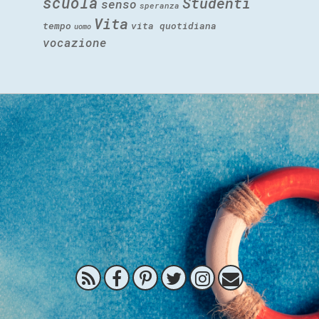
scuola
Studenti
senso
speranza
Vita
tempo
vita quotidiana
uomo
vocazione