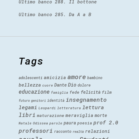
Ultimo banco 288. Il bottone
Ultimo banco 285. Da A a B
Tags
amore
amicizia
adolescenti
bambino
Dio
bellezza
Dante
dolore
cuore
educazione
felicità
fede
film
famiglia
insegnamento
identità
futuro
genitori
legami
lettura
Leopardi
letteratura
libri
meraviglia
morte
maturazione
prof 2.0
paura
poesia
Natale
Odissea
parole
professori
relazioni
racconto
realtà