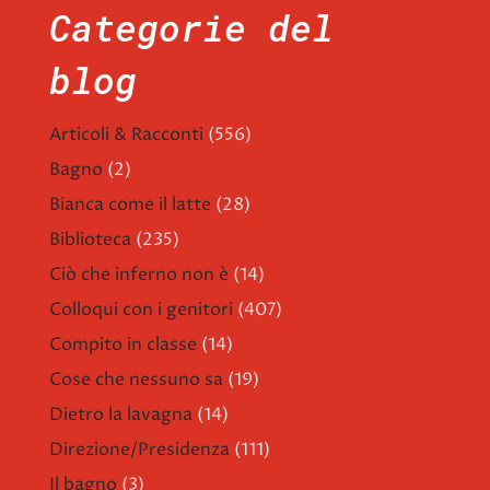
Categorie del
blog
Articoli & Racconti
(556)
Bagno
(2)
Bianca come il latte
(28)
Biblioteca
(235)
Ciò che inferno non è
(14)
Colloqui con i genitori
(407)
Compito in classe
(14)
Cose che nessuno sa
(19)
Dietro la lavagna
(14)
Direzione/Presidenza
(111)
Il bagno
(3)