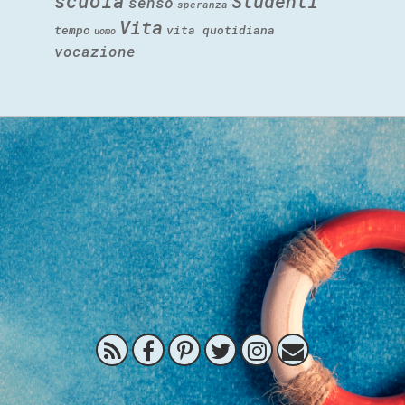
scuola
Studenti
senso
speranza
Vita
tempo
vita quotidiana
uomo
vocazione