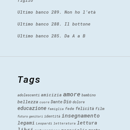
figlio
Ultimo banco 289. Non ho l’età
Ultimo banco 288. Il bottone
Ultimo banco 285. Da A a B
Tags
amore
amicizia
adolescenti
bambino
Dio
bellezza
Dante
dolore
cuore
educazione
felicità
fede
film
famiglia
insegnamento
identità
futuro
genitori
legami
lettura
Leopardi
letteratura
libri