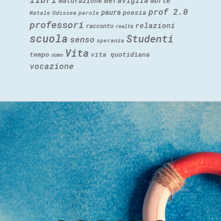
meraviglia
morte
maturazione
prof 2.0
paura
poesia
Natale
Odissea
parole
professori
relazioni
racconto
realtà
scuola
Studenti
senso
speranza
Vita
tempo
vita quotidiana
uomo
vocazione