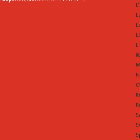
L'
L
L
L
Li
l
M
N
O
R
R
S
S
S