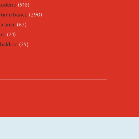
tudenti
(516)
ltimo banco
(290)
acanze
(62)
oti
(21)
ibaldino
(25)