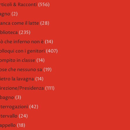
rticoli & Racconti
(556)
agno
(2)
ianca come il latte
(28)
iblioteca
(235)
iò che inferno non è
(14)
olloqui con i genitori
(407)
ompito in classe
(14)
ose che nessuno sa
(19)
ietro la lavagna
(14)
irezione/Presidenza
(111)
l bagno
(3)
nterrogazioni
(42)
ntervallo
(24)
'appello
(18)