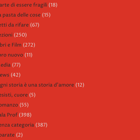
arte di essere fragili
(18)
a pasta delle cose
(15)
etti da rifare
(67)
ezioni
(250)
bri e Film
(272)
ibro nuovo
(11)
edia
(77)
ews
(42)
gni storia è una storia d'amore
(12)
esisti, cuore
(5)
omanzo
(55)
ala Prof
(398)
enza categoria
(387)
parate
(2)