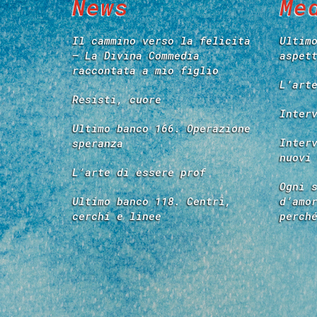
News
Me
Il cammino verso la felicità
Ultim
– La Divina Commedia
aspet
raccontata a mio figlio
L’art
Resisti, cuore
Inter
Ultimo banco 166. Operazione
Inter
speranza
nuovi
L’arte di essere prof
Ogni 
Ultimo banco 118. Centri,
d’amo
cerchi e linee
perch