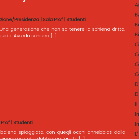
A
B
ezione/Presidenza
|
Sala Prof
|
Studenti
B
ggi. Una generazione che non sa tenere la schiena dritta,
B
uida. Avrei la schiena […]
C
C
C
C
D
D
I
I
 Prof
|
Studenti
I
alena spiaggiata, con quegli occhi annebbiati dalla
L
r cinque ore, che dobbiamo fare tu […]