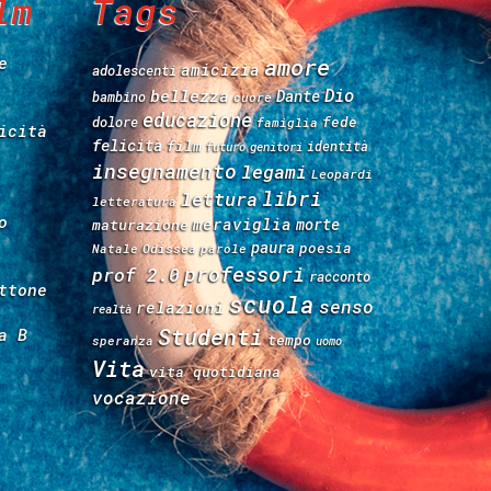
lm
Tags
e
amore
amicizia
adolescenti
Dio
bellezza
Dante
bambino
cuore
educazione
fede
dolore
famiglia
icità
felicità
film
identità
futuro
genitori
insegnamento
legami
Leopardi
libri
lettura
letteratura
o
meraviglia
morte
maturazione
paura
poesia
Natale
Odissea
parole
professori
prof 2.0
racconto
ttone
scuola
senso
relazioni
realtà
Studenti
a B
tempo
speranza
uomo
Vita
vita quotidiana
vocazione