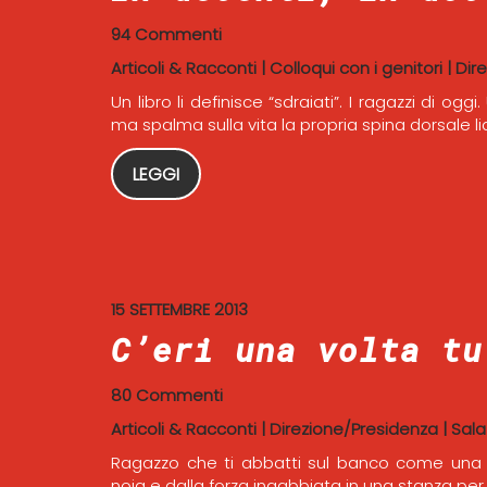
94 Commenti
Articoli & Racconti
|
Colloqui con i genitori
|
Dir
Un libro li definisce “sdraiati”. I ragazzi di o
ma spalma sulla vita la propria spina dorsale liq
LEGGI
15 SETTEMBRE 2013
C’eri una volta tu
80 Commenti
Articoli & Racconti
|
Direzione/Presidenza
|
Sala
Ragazzo che ti abbatti sul banco come una b
noia e dalla forza ingabbiata in una stanza pe