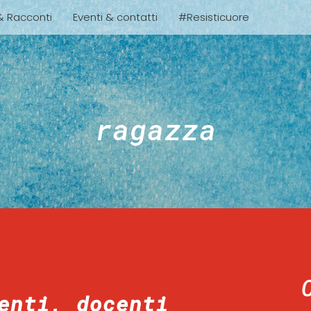
 & Racconti
Eventi & contatti
#Resisticuore
ragazza
enti, docenti