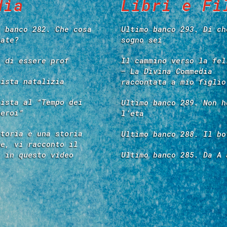
dia
Libri e Fi
o banco 282. Che cosa
Ultimo banco 293. Di ch
tate?
sogno sei
e di essere prof
Il cammino verso la fel
– La Divina Commedia
vista natalizia
raccontata a mio figlio
vista al “Tempo dei
Ultimo banco 289. Non h
 eroi”
l’età
storia è una storia
Ultimo banco 288. Il bo
re, vi racconto il
é in questo video
Ultimo banco 285. Da A 