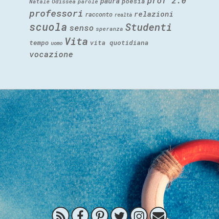
prof 2.0
paura
poesia
Natale
Odissea
parole
professori
relazioni
racconto
realtà
scuola
Studenti
senso
speranza
Vita
tempo
vita quotidiana
uomo
vocazione