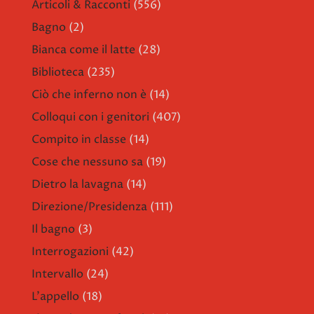
Articoli & Racconti
(556)
Bagno
(2)
Bianca come il latte
(28)
Biblioteca
(235)
Ciò che inferno non è
(14)
Colloqui con i genitori
(407)
Compito in classe
(14)
Cose che nessuno sa
(19)
Dietro la lavagna
(14)
Direzione/Presidenza
(111)
Il bagno
(3)
Interrogazioni
(42)
Intervallo
(24)
L'appello
(18)