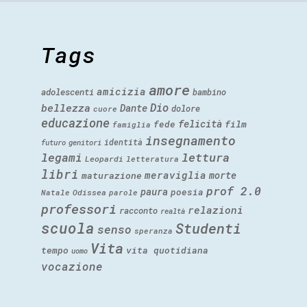
Tags
amore
amicizia
adolescenti
bambino
Dio
bellezza
Dante
dolore
cuore
educazione
felicità
fede
film
famiglia
insegnamento
identità
futuro
genitori
legami
lettura
Leopardi
letteratura
libri
meraviglia
morte
maturazione
prof 2.0
paura
poesia
Natale
Odissea
parole
professori
relazioni
racconto
realtà
scuola
Studenti
senso
speranza
Vita
tempo
vita quotidiana
uomo
vocazione