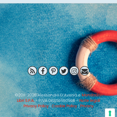
©2011-2026 Alessandro D’Avenia e
Mondadori
Libri S.P.A.
- P.IVA 08856650968 -
Note legali
Privacy Policy
|
Cookie Policy
|
Privacy