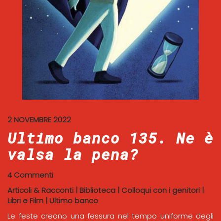
2 NOVEMBRE 2022
Ultimo banco 135. Ne è
valsa la pena?
4 Commenti
Articoli & Racconti
|
Biblioteca
|
Colloqui con i genitori
|
Libri e Film
|
Ultimo banco
Le feste creano una fessura nel tempo uniforme degli