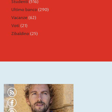
Studenti
(516)
Ultimo banco
(290)
Vacanze
(62)
Voti
(21)
Zibaldino
(25)