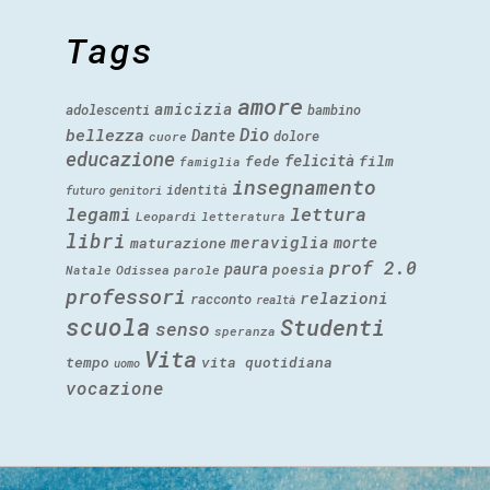
Tags
amore
amicizia
adolescenti
bambino
Dio
bellezza
Dante
dolore
cuore
educazione
felicità
fede
film
famiglia
insegnamento
identità
futuro
genitori
legami
lettura
Leopardi
letteratura
libri
meraviglia
morte
maturazione
prof 2.0
paura
poesia
Natale
Odissea
parole
professori
relazioni
racconto
realtà
scuola
Studenti
senso
speranza
Vita
tempo
vita quotidiana
uomo
vocazione