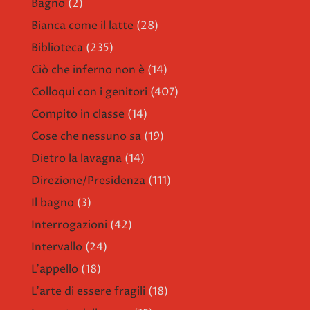
Bagno
(2)
Bianca come il latte
(28)
Biblioteca
(235)
Ciò che inferno non è
(14)
Colloqui con i genitori
(407)
Compito in classe
(14)
Cose che nessuno sa
(19)
Dietro la lavagna
(14)
Direzione/Presidenza
(111)
Il bagno
(3)
Interrogazioni
(42)
Intervallo
(24)
L'appello
(18)
L'arte di essere fragili
(18)