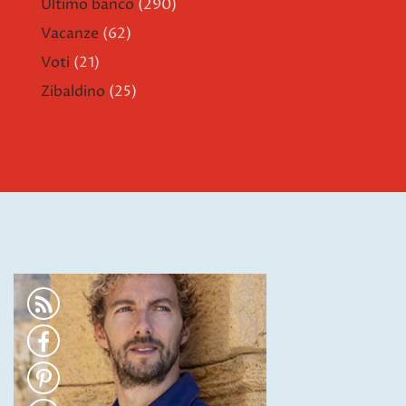
Ultimo banco
(290)
Vacanze
(62)
Voti
(21)
Zibaldino
(25)