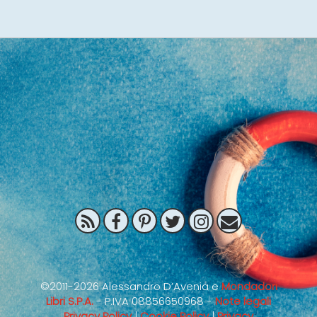
©2011-2026 Alessandro D’Avenia e
Mondadori
Libri S.P.A.
- P.IVA 08856650968 -
Note legali
Privacy Policy
|
Cookie Policy
|
Privacy