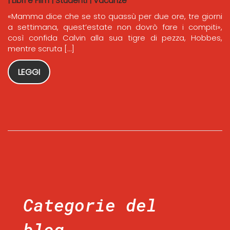
|
Libri e Film
|
Studenti
|
Vacanze
«Mamma dice che se sto quassù per due ore, tre giorni
a settimana, quest’estate non dovrò fare i compiti»,
così confida Calvin alla sua tigre di pezza, Hobbes,
mentre scruta […]
LEGGI
Categorie del
blog