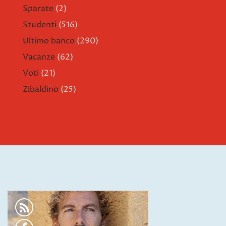
Sparate
(2)
Studenti
(516)
Ultimo banco
(290)
Vacanze
(62)
Voti
(21)
Zibaldino
(25)