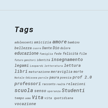
Tags
amore
amicizia
adolescenti
bambino
Dio
bellezza
Dante
dolore
cuore
educazione
felicità
fede
film
famiglia
insegnamento
identità
futuro
genitori
legami
lettura
Leopardi
letteratura
libri
meraviglia
morte
maturazione
prof 2.0
paura
poesia
Natale
Odissea
parole
professori
relazioni
racconto
realtà
scuola
Studenti
senso
speranza
Vita
tempo
vita quotidiana
uomo
vocazione