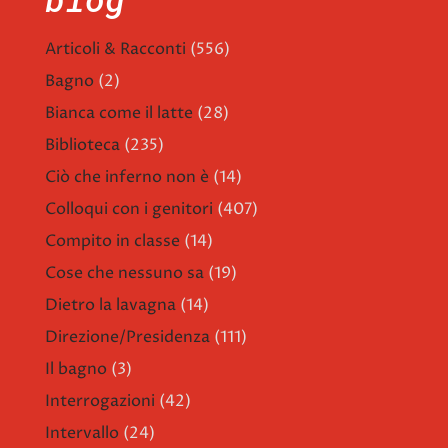
Articoli & Racconti
(556)
Bagno
(2)
Bianca come il latte
(28)
Biblioteca
(235)
Ciò che inferno non è
(14)
Colloqui con i genitori
(407)
Compito in classe
(14)
Cose che nessuno sa
(19)
Dietro la lavagna
(14)
Direzione/Presidenza
(111)
Il bagno
(3)
Interrogazioni
(42)
Intervallo
(24)