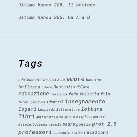
Ultimo banco 288. Il bottone
Ultimo banco 285. Da A a B
Tags
amore
amicizia
adolescenti
bambino
Dio
bellezza
Dante
dolore
cuore
educazione
felicità
fede
film
famiglia
insegnamento
identità
futuro
genitori
legami
lettura
Leopardi
letteratura
libri
meraviglia
morte
maturazione
prof 2.0
paura
poesia
Natale
Odissea
parole
professori
relazioni
racconto
realtà