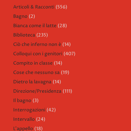
Articoli & Racconti
(556)
Bagno
(2)
Bianca come il latte
(28)
Biblioteca
(235)
Ciò che inferno non è
(14)
Colloqui con i genitori
(407)
Compito in classe
(14)
Cose che nessuno sa
(19)
Dietro la lavagna
(14)
Direzione/Presidenza
(111)
Il bagno
(3)
Interrogazioni
(42)
Intervallo
(24)
L'appello
(18)