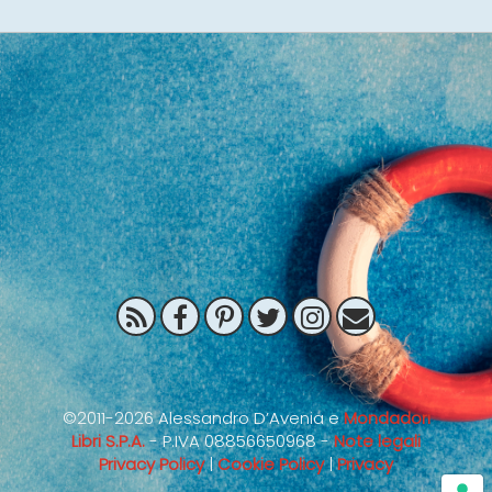
©2011-2026 Alessandro D’Avenia e
Mondadori
Libri S.P.A.
- P.IVA 08856650968 -
Note legali
Privacy Policy
|
Cookie Policy
|
Privacy