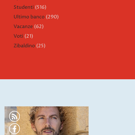
Studenti
(516)
Ultimo banco
(290)
Vacanze
(62)
Voti
(21)
Zibaldino
(25)