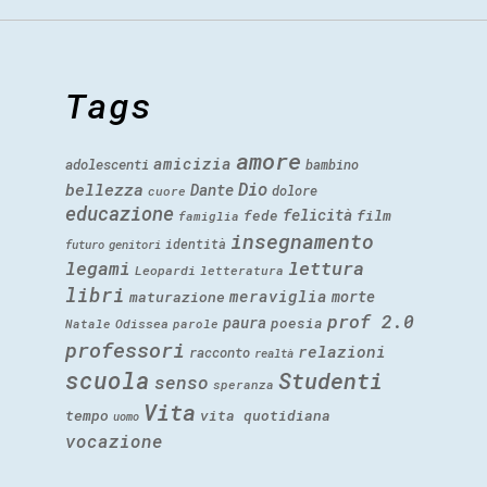
Tags
amore
amicizia
adolescenti
bambino
Dio
bellezza
Dante
dolore
cuore
educazione
felicità
fede
film
famiglia
insegnamento
identità
futuro
genitori
legami
lettura
Leopardi
letteratura
libri
meraviglia
morte
maturazione
prof 2.0
paura
poesia
Natale
Odissea
parole
professori
relazioni
racconto
realtà
scuola
Studenti
senso
speranza
Vita
tempo
vita quotidiana
uomo
vocazione