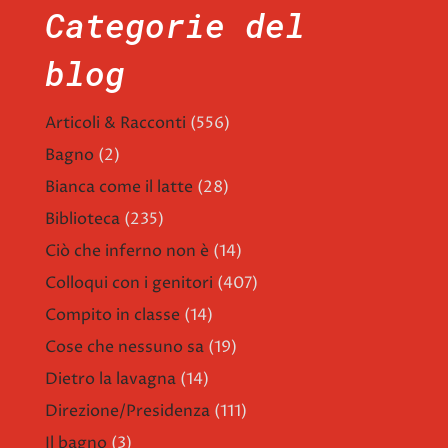
Categorie del
blog
Articoli & Racconti
(556)
Bagno
(2)
Bianca come il latte
(28)
Biblioteca
(235)
Ciò che inferno non è
(14)
Colloqui con i genitori
(407)
Compito in classe
(14)
Cose che nessuno sa
(19)
Dietro la lavagna
(14)
Direzione/Presidenza
(111)
Il bagno
(3)