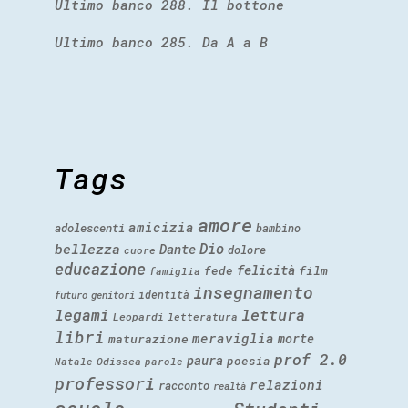
Ultimo banco 288. Il bottone
Ultimo banco 285. Da A a B
Tags
amore
amicizia
adolescenti
bambino
Dio
bellezza
Dante
dolore
cuore
educazione
felicità
fede
film
famiglia
insegnamento
identità
futuro
genitori
legami
lettura
Leopardi
letteratura
libri
meraviglia
morte
maturazione
prof 2.0
paura
poesia
Natale
Odissea
parole
professori
relazioni
racconto
realtà