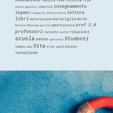
fede
film
famiglia
insegnamento
identità
futuro
genitori
legami
lettura
Leopardi
letteratura
libri
meraviglia
morte
maturazione
prof 2.0
paura
poesia
Natale
Odissea
parole
professori
relazioni
racconto
realtà
scuola
Studenti
senso
speranza
Vita
tempo
vita quotidiana
uomo
vocazione