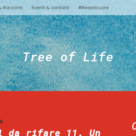
 & Racconti
Eventi & contatti
#Resisticuore
Tree of Life
18
i da rifare 11. Un