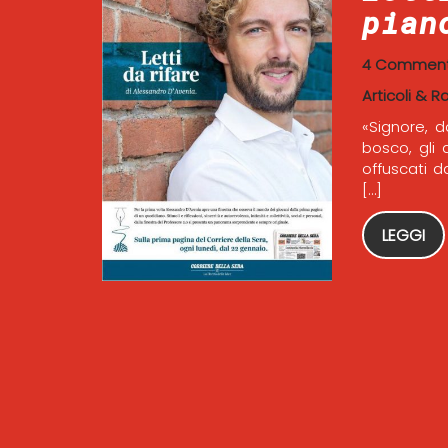
pian
4 Comment
Articoli & R
«Signore, 
bosco, gli 
offuscati d
[…]
LEGGI