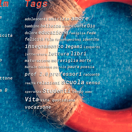
lm
Tags
e
amore
amicizia
adolescenti
Dio
bellezza
Dante
bambino
cuore
educazione
fede
dolore
famiglia
icità
felicità
film
identità
futuro
genitori
insegnamento
legami
Leopardi
libri
lettura
letteratura
o
meraviglia
morte
maturazione
paura
poesia
Natale
Odissea
parole
professori
prof 2.0
racconto
ttone
scuola
senso
relazioni
realtà
Studenti
a B
tempo
speranza
uomo
Vita
vita quotidiana
vocazione