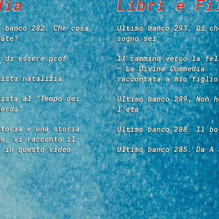
dia
Libri e Fi
o banco 282. Che cosa
Ultimo banco 293. Di ch
tate?
sogno sei
e di essere prof
Il cammino verso la fel
– La Divina Commedia
vista natalizia
raccontata a mio figlio
vista al “Tempo dei
Ultimo banco 289. Non h
 eroi”
l’età
storia è una storia
Ultimo banco 288. Il bo
re, vi racconto il
é in questo video
Ultimo banco 285. Da A 