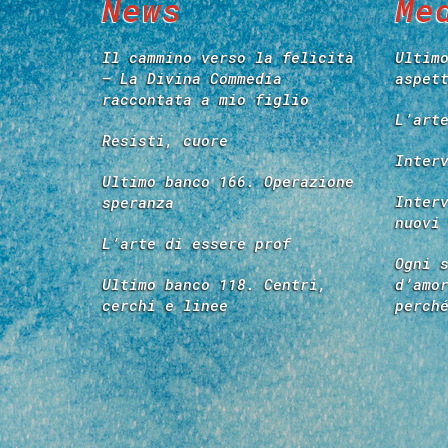
News
Me
Il cammino verso la felicità
Ultim
– La Divina Commedia
aspet
raccontata a mio figlio
L’art
Resisti, cuore
Inter
Ultimo banco 166. Operazione
Inter
speranza
nuovi
L’arte di essere prof
Ogni 
Ultimo banco 118. Centri,
d’amo
cerchi e linee
perch