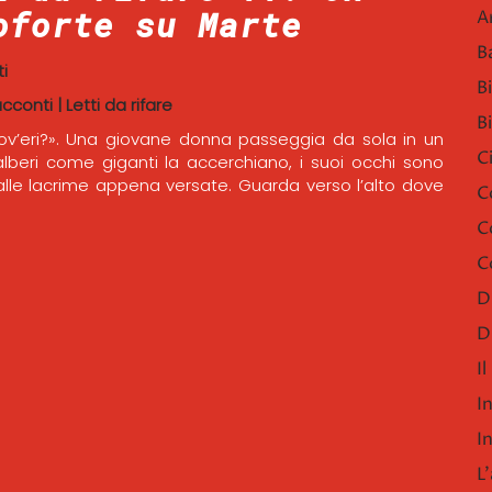
oforte su Marte
A
B
i
B
acconti
|
Letti da rifare
B
dov’eri?». Una giovane donna passeggia da sola in un
C
alberi come giganti la accerchiano, i suoi occhi sono
alle lacrime appena versate. Guarda verso l’alto dove
C
C
C
D
D
I
I
I
L