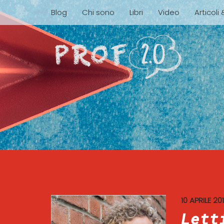
Blog
Chi sono
Libri
Video
Articoli
10 APRILE 20
Lett