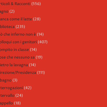
rticoli & Racconti
(556)
agno
(2)
ianca come il latte
(28)
iblioteca
(235)
iò che inferno non è
(14)
olloqui con i genitori
(407)
ompito in classe
(14)
ose che nessuno sa
(19)
ietro la lavagna
(14)
irezione/Presidenza
(111)
l bagno
(3)
nterrogazioni
(42)
ntervallo
(24)
'appello
(18)