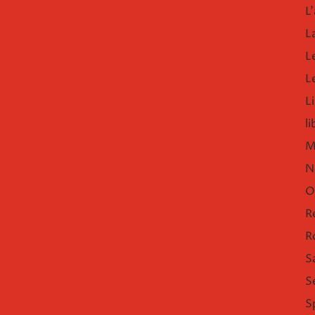
L'
L
L
L
Li
l
M
N
O
R
R
S
S
S