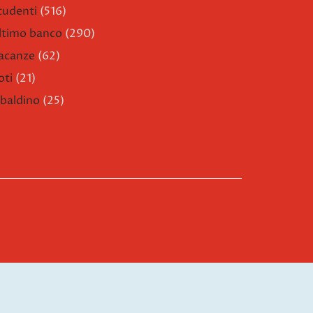
tudenti
(516)
ltimo banco
(290)
acanze
(62)
oti
(21)
ibaldino
(25)