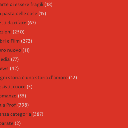
arte di essere fragili
(18)
a pasta delle cose
(15)
etti da rifare
(67)
ezioni
(250)
bri e Film
(272)
ibro nuovo
(11)
edia
(77)
ews
(42)
gni storia è una storia d'amore
(12)
esisti, cuore
(5)
omanzo
(55)
ala Prof
(398)
enza categoria
(387)
parate
(2)