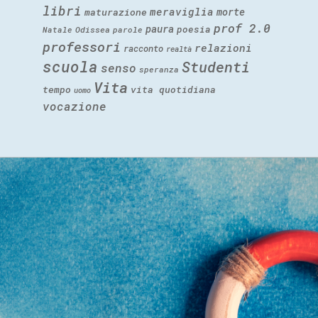
libri
meraviglia
morte
maturazione
prof 2.0
paura
poesia
Natale
Odissea
parole
professori
relazioni
racconto
realtà
scuola
Studenti
senso
speranza
Vita
tempo
vita quotidiana
uomo
vocazione