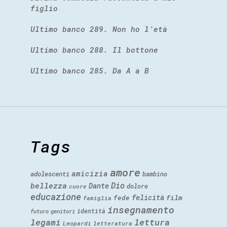
figlio
Ultimo banco 289. Non ho l’età
Ultimo banco 288. Il bottone
Ultimo banco 285. Da A a B
Tags
amore
amicizia
adolescenti
bambino
Dio
bellezza
Dante
dolore
cuore
educazione
felicità
fede
film
famiglia
insegnamento
identità
futuro
genitori
legami
lettura
Leopardi
letteratura