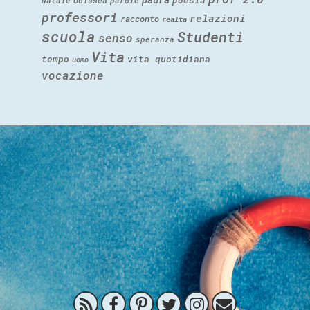
poesia
Natale
Odissea
parole
professori
relazioni
racconto
realtà
scuola
Studenti
senso
speranza
Vita
tempo
vita quotidiana
uomo
vocazione