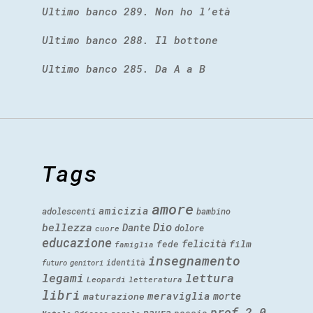
Ultimo banco 289. Non ho l’età
Ultimo banco 288. Il bottone
Ultimo banco 285. Da A a B
Tags
amore
amicizia
adolescenti
bambino
Dio
bellezza
Dante
dolore
cuore
educazione
felicità
fede
film
famiglia
insegnamento
identità
futuro
genitori
legami
lettura
Leopardi
letteratura
libri
meraviglia
morte
maturazione
prof 2.0
paura