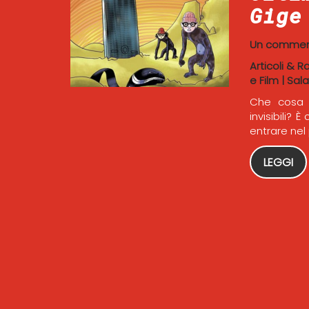
Gige
Un comme
Articoli & R
e Film
|
Sala
Che cosa f
invisibili?
entrare nel 
LEGGI