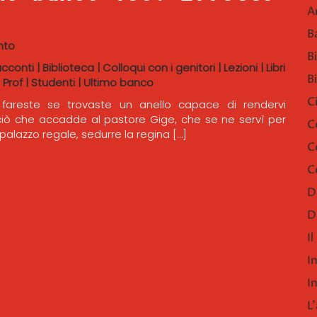
A
B
nto
B
acconti
|
Biblioteca
|
Colloqui con i genitori
|
Lezioni
|
Libri
B
 Prof
|
Studenti
|
Ultimo banco
C
areste se trovaste un anello capace di rendervi
 È ciò che accadde al pastore Gige, che se ne servì per
C
palazzo regale, sedurre la regina […]
C
C
D
D
I
I
I
L