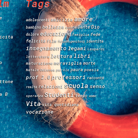
lm
Tags
e
amore
amicizia
adolescenti
Dio
bellezza
Dante
bambino
cuore
educazione
fede
dolore
famiglia
icità
felicità
film
identità
futuro
genitori
insegnamento
legami
Leopardi
libri
lettura
letteratura
o
meraviglia
morte
maturazione
paura
poesia
Natale
Odissea
parole
professori
prof 2.0
racconto
ttone
scuola
senso
relazioni
realtà
Studenti
a B
tempo
speranza
uomo
Vita
vita quotidiana
vocazione