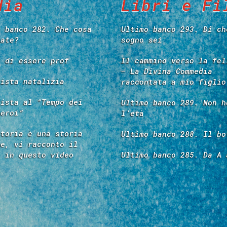
dia
Libri e Fi
o banco 282. Che cosa
Ultimo banco 293. Di ch
tate?
sogno sei
e di essere prof
Il cammino verso la fel
– La Divina Commedia
vista natalizia
raccontata a mio figlio
vista al “Tempo dei
Ultimo banco 289. Non h
 eroi”
l’età
storia è una storia
Ultimo banco 288. Il bo
re, vi racconto il
é in questo video
Ultimo banco 285. Da A 