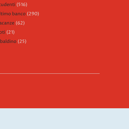
tudenti
(516)
ltimo banco
(290)
acanze
(62)
oti
(21)
ibaldino
(25)