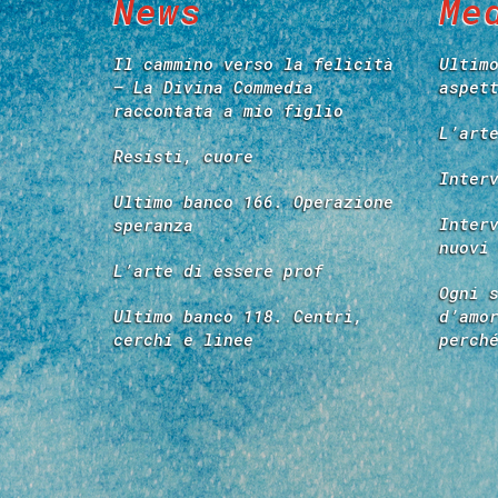
News
Me
Il cammino verso la felicità
Ultim
– La Divina Commedia
aspet
raccontata a mio figlio
L’art
Resisti, cuore
Inter
Ultimo banco 166. Operazione
Inter
speranza
nuovi
L’arte di essere prof
Ogni 
Ultimo banco 118. Centri,
d’amo
cerchi e linee
perch