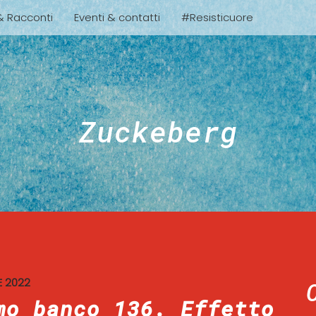
 & Racconti
Eventi & contatti
#Resisticuore
Zuckeberg
 2022
mo banco 136. Effetto