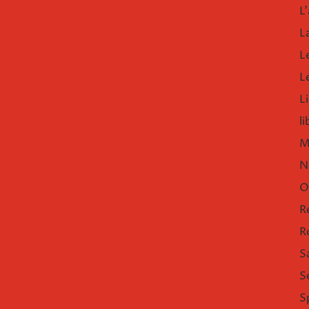
L'
L
L
L
Li
l
M
N
O
R
R
S
S
S