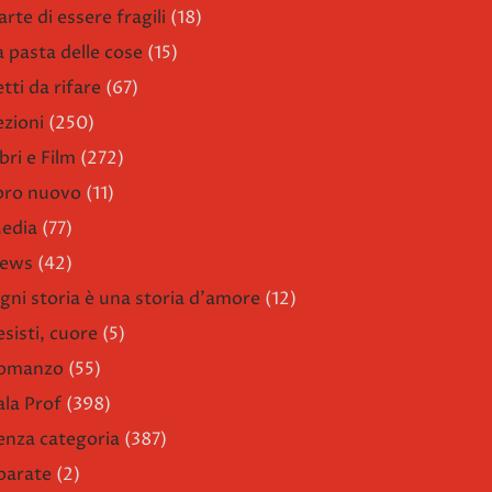
arte di essere fragili
(18)
a pasta delle cose
(15)
etti da rifare
(67)
ezioni
(250)
bri e Film
(272)
ibro nuovo
(11)
edia
(77)
ews
(42)
gni storia è una storia d'amore
(12)
esisti, cuore
(5)
omanzo
(55)
ala Prof
(398)
enza categoria
(387)
parate
(2)