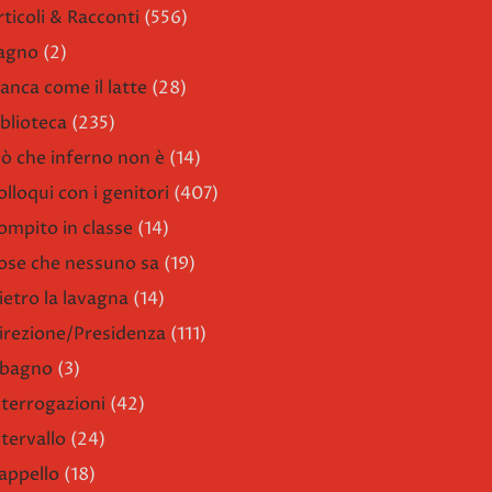
rticoli & Racconti
(556)
agno
(2)
ianca come il latte
(28)
iblioteca
(235)
iò che inferno non è
(14)
olloqui con i genitori
(407)
ompito in classe
(14)
ose che nessuno sa
(19)
ietro la lavagna
(14)
irezione/Presidenza
(111)
l bagno
(3)
nterrogazioni
(42)
ntervallo
(24)
'appello
(18)