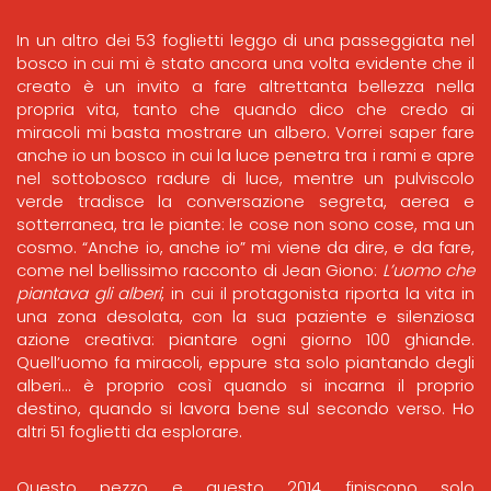
In un altro dei 53 foglietti leggo di una passeggiata nel
bosco in cui mi è stato ancora una volta evidente che il
creato è un invito a fare altrettanta bellezza nella
propria vita, tanto che quando dico che credo ai
miracoli mi basta mostrare un albero. Vorrei saper fare
anche io un bosco in cui la luce penetra tra i rami e apre
nel sottobosco radure di luce, mentre un pulviscolo
verde tradisce la conversazione segreta, aerea e
sotterranea, tra le piante: le cose non sono cose, ma un
cosmo. “Anche io, anche io” mi viene da dire, e da fare,
come nel bellissimo racconto di Jean Giono:
L’uomo che
piantava gli alberi
, in cui il protagonista riporta la vita in
una zona desolata, con la sua paziente e silenziosa
azione creativa: piantare ogni giorno 100 ghiande.
Quell’uomo fa miracoli, eppure sta solo piantando degli
alberi… è proprio così quando si incarna il proprio
destino, quando si lavora bene sul secondo verso. Ho
altri 51 foglietti da esplorare.
Questo pezzo e questo 2014 finiscono solo