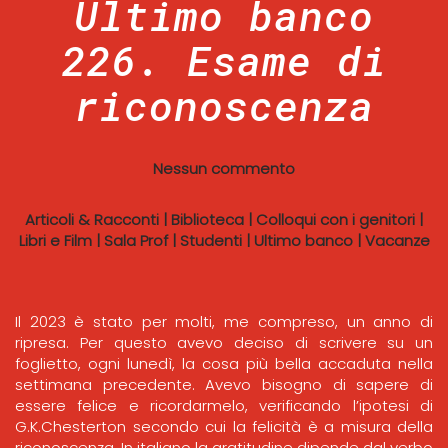
Ultimo banco
226. Esame di
riconoscenza
Nessun commento
Articoli & Racconti
|
Biblioteca
|
Colloqui con i genitori
|
Libri e Film
|
Sala Prof
|
Studenti
|
Ultimo banco
|
Vacanze
Il 2023 è stato per molti, me compreso, un anno di
ripresa. Per questo avevo deciso di scrivere su un
foglietto, ogni lunedì, la cosa più bella accaduta nella
settimana precedente. Avevo bisogno di sapere di
essere felice e ricordarmelo, verificando l’ipotesi di
G.K.Chesterton secondo cui la felicità è a misura della
riconoscenza. In italiano la gratitudine dipende dal verbo