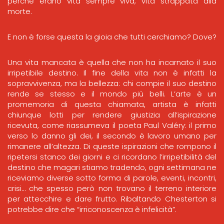
perché erano vita sempre viva, vita strappata alla
morte.
E non è forse questa la gioia che tutti cerchiamo? Dove?
Una vita mancata è quella che non ha incarnato il suo
irripetibile destino. Il fine della vita non è infatti la
sopravvivenza, ma la bellezza: chi compie il suo destino
rende se stesso e il mondo più belli. L’arte è un
promemoria di questa chiamata, artista è infatti
chiunque lotti per rendere giustizia all’ispirazione
ricevuta, come riassumeva il poeta Paul Valéry: il primo
verso lo danno gli dei, il secondo è lavoro umano per
rimanere all’altezza. Di queste ispirazioni che rompono il
ripetersi stanco dei giorni e ci ricordano l’irripetibilità del
destino che magari stiamo tradendo, ogni settimana ne
riceviamo diverse sotto forma di parole, eventi, incontri,
crisi… che spesso però non trovano il terreno interiore
per attecchire e dare frutto. Ribaltando Chesterton si
potrebbe dire che “irriconoscenza è infelicità”.