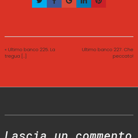
« Ultimo banco 225. La
Ultimo banco 227. Che
tregua [..]
peccato!
Lascia un commento