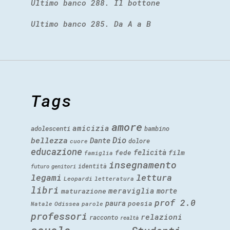
Ultimo banco 288. Il bottone
Ultimo banco 285. Da A a B
Tags
amore
amicizia
adolescenti
bambino
Dio
bellezza
Dante
dolore
cuore
educazione
felicità
fede
film
famiglia
insegnamento
identità
futuro
genitori
legami
lettura
Leopardi
letteratura
libri
meraviglia
morte
maturazione
prof 2.0
paura
poesia
Natale
Odissea
parole
professori
relazioni
racconto
realtà