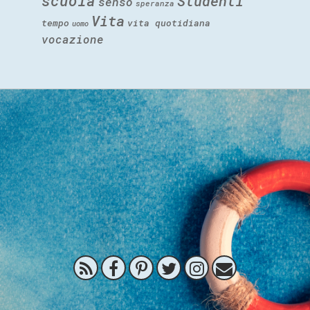
scuola
Studenti
senso
speranza
Vita
tempo
vita quotidiana
uomo
vocazione