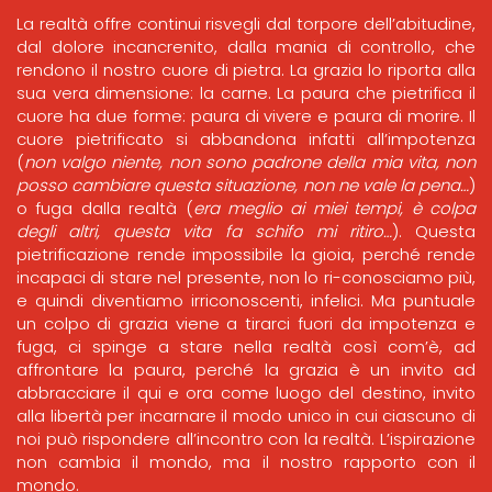
La realtà offre continui risvegli dal torpore dell’abitudine,
dal dolore incancrenito, dalla mania di controllo, che
rendono il nostro cuore di pietra. La grazia lo riporta alla
sua vera dimensione: la carne. La paura che pietrifica il
cuore ha due forme: paura di vivere e paura di morire. Il
cuore pietrificato si abbandona infatti all’impotenza
(
non valgo niente, non sono padrone della mia vita, non
posso cambiare questa situazione, non ne vale la pena…
)
o fuga dalla realtà (
era meglio ai miei tempi, è colpa
degli altri, questa vita fa schifo mi ritiro…
). Questa
pietrificazione rende impossibile la gioia, perché rende
incapaci di stare nel presente, non lo ri-conosciamo più,
e quindi diventiamo irriconoscenti, infelici. Ma puntuale
un colpo di grazia viene a tirarci fuori da impotenza e
fuga, ci spinge a stare nella realtà così com’è, ad
affrontare la paura, perché la grazia è un invito ad
abbracciare il qui e ora come luogo del destino, invito
alla libertà per incarnare il modo unico in cui ciascuno di
noi può rispondere all’incontro con la realtà. L’ispirazione
non cambia il mondo, ma il nostro rapporto con il
mondo.