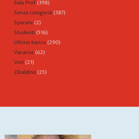
Sala Prof
(398)
Senza categoria
(387)
Sparate
(2)
Studenti
(516)
Ultimo banco
(290)
Vacanze
(62)
Voti
(21)
Zibaldino
(25)