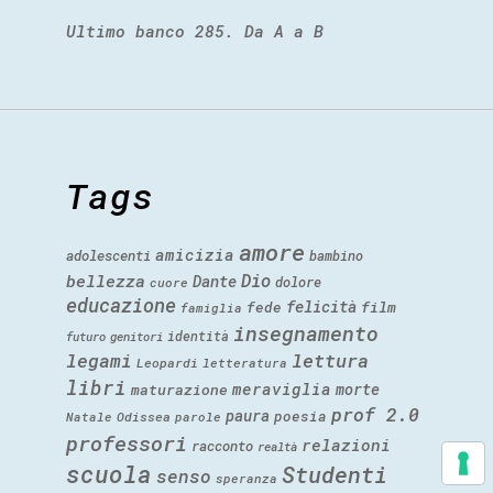
Ultimo banco 285. Da A a B
Tags
amore
amicizia
adolescenti
bambino
Dio
bellezza
Dante
dolore
cuore
educazione
felicità
fede
film
famiglia
insegnamento
identità
futuro
genitori
legami
lettura
Leopardi
letteratura
libri
meraviglia
morte
maturazione
prof 2.0
paura
poesia
Natale
Odissea
parole
professori
relazioni
racconto
realtà
scuola
Studenti
senso
speranza