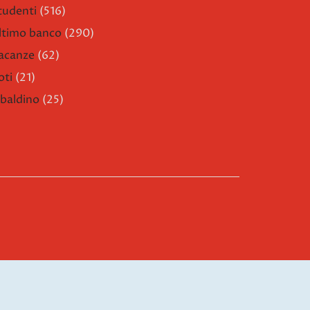
tudenti
(516)
ltimo banco
(290)
acanze
(62)
oti
(21)
ibaldino
(25)