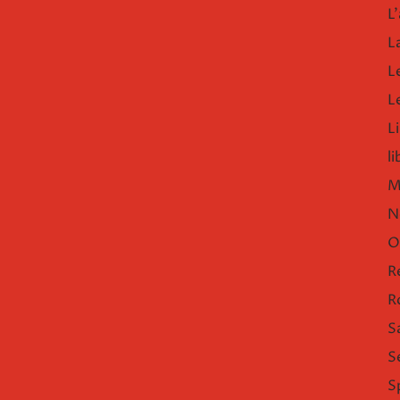
L'
L
L
L
Li
l
M
N
O
R
R
S
S
S