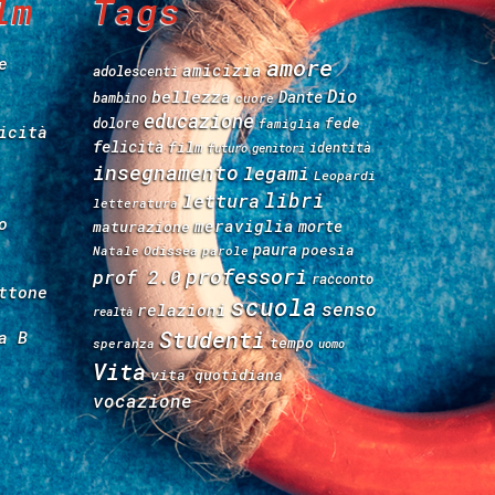
lm
Tags
e
amore
amicizia
adolescenti
Dio
bellezza
Dante
bambino
cuore
educazione
fede
dolore
famiglia
icità
felicità
film
identità
futuro
genitori
insegnamento
legami
Leopardi
libri
lettura
letteratura
o
meraviglia
morte
maturazione
paura
poesia
Natale
Odissea
parole
professori
prof 2.0
racconto
ttone
scuola
senso
relazioni
realtà
Studenti
a B
tempo
speranza
uomo
Vita
vita quotidiana
vocazione