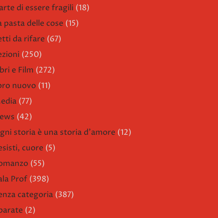
arte di essere fragili
(18)
a pasta delle cose
(15)
etti da rifare
(67)
ezioni
(250)
bri e Film
(272)
ibro nuovo
(11)
edia
(77)
ews
(42)
gni storia è una storia d'amore
(12)
esisti, cuore
(5)
omanzo
(55)
ala Prof
(398)
enza categoria
(387)
parate
(2)