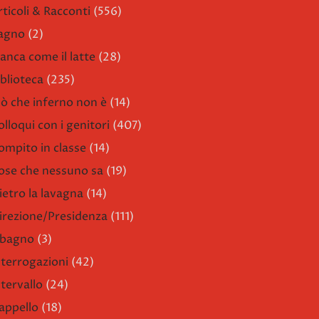
rticoli & Racconti
(556)
agno
(2)
ianca come il latte
(28)
iblioteca
(235)
iò che inferno non è
(14)
olloqui con i genitori
(407)
ompito in classe
(14)
ose che nessuno sa
(19)
ietro la lavagna
(14)
irezione/Presidenza
(111)
l bagno
(3)
nterrogazioni
(42)
ntervallo
(24)
'appello
(18)