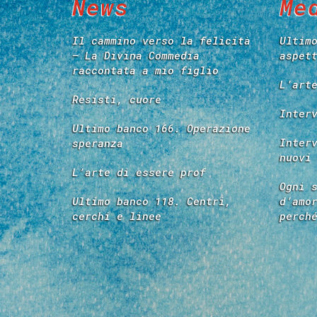
News
Me
Il cammino verso la felicità
Ultim
– La Divina Commedia
aspet
raccontata a mio figlio
L’art
Resisti, cuore
Inter
Ultimo banco 166. Operazione
Inter
speranza
nuovi
L’arte di essere prof
Ogni 
Ultimo banco 118. Centri,
d’amo
cerchi e linee
perch