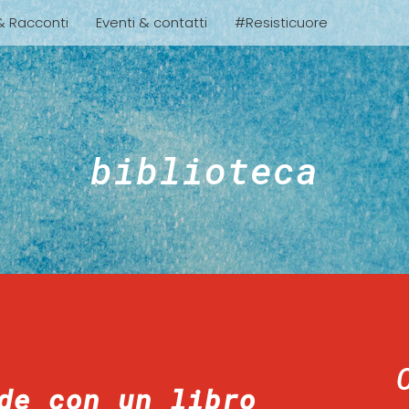
 & Racconti
Eventi & contatti
#Resisticuore
biblioteca
de con un libro