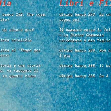
dia
Libri e Fi
o banco 282. Che cosa
Ultimo banco 293. Di ch
tate?
sogno sei
e di essere prof
Il cammino verso la fel
– La Divina Commedia
vista natalizia
raccontata a mio figlio
vista al “Tempo dei
Ultimo banco 289. Non h
 eroi”
l’età
storia è una storia
Ultimo banco 288. Il bo
re, vi racconto il
é in questo video
Ultimo banco 285. Da A 