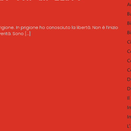
A
B
B
ione. In prigione ho conosciuto la libertà. Non è l’inizio
B
erità. Sono […]
C
C
C
C
D
D
I
I
I
L