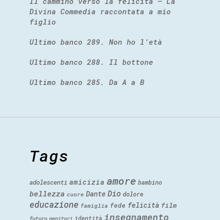
Il cammino verso la felicità – La
Divina Commedia raccontata a mio
figlio
Ultimo banco 289. Non ho l’età
Ultimo banco 288. Il bottone
Ultimo banco 285. Da A a B
Tags
amore
amicizia
adolescenti
bambino
Dio
bellezza
Dante
dolore
cuore
educazione
felicità
fede
film
famiglia
insegnamento
identità
futuro
genitori