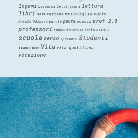
legami
lettura
Leopardi
letteratura
libri
meraviglia
morte
maturazione
prof 2.0
paura
poesia
Natale
Odissea
parole
professori
relazioni
racconto
realtà
scuola
Studenti
senso
speranza
Vita
tempo
vita quotidiana
uomo
vocazione