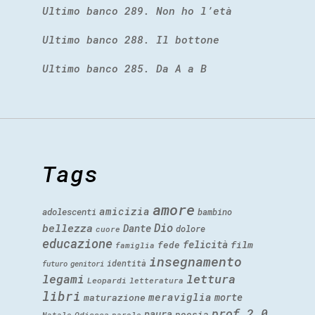
Ultimo banco 289. Non ho l’età
Ultimo banco 288. Il bottone
Ultimo banco 285. Da A a B
Tags
amore
amicizia
adolescenti
bambino
Dio
bellezza
Dante
dolore
cuore
educazione
felicità
fede
film
famiglia
insegnamento
identità
futuro
genitori
legami
lettura
Leopardi
letteratura
libri
meraviglia
morte
maturazione
prof 2.0
paura
poesia
Natale
Odissea
parole