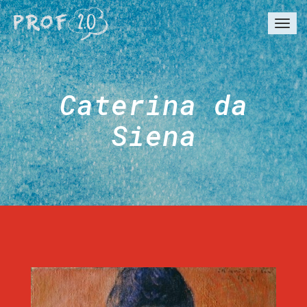
Togg
navi
Caterina da
Siena