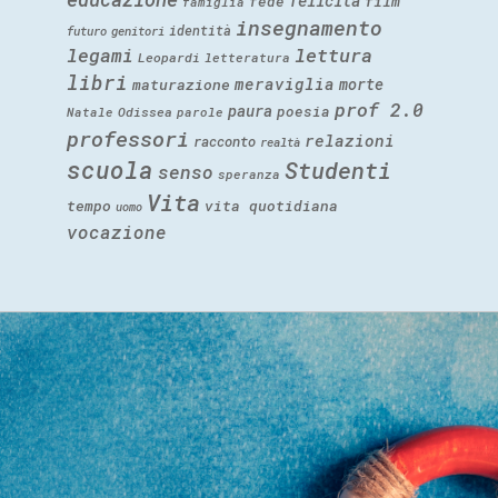
felicità
fede
film
famiglia
insegnamento
identità
futuro
genitori
legami
lettura
Leopardi
letteratura
libri
meraviglia
morte
maturazione
prof 2.0
paura
poesia
Natale
Odissea
parole
professori
relazioni
racconto
realtà
scuola
Studenti
senso
speranza
Vita
tempo
vita quotidiana
uomo
vocazione