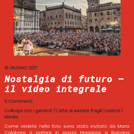
19 GIUGNO 2017
Nostalgia di futuro –
il video integrale
5 Commenti
Colloqui con i genitori
|
L'arte di essere fragili
|
Lezioni
|
Media
Come vedete nella foto sono stato invitato da Mario
Calabresi a parlare in piazza Maggiore a Bologna