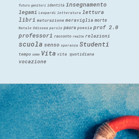
insegnamento
identità
futuro
genitori
legami
lettura
Leopardi
letteratura
libri
meraviglia
morte
maturazione
prof 2.0
paura
poesia
Natale
Odissea
parole
professori
relazioni
racconto
realtà
scuola
Studenti
senso
speranza
Vita
tempo
vita quotidiana
uomo
vocazione