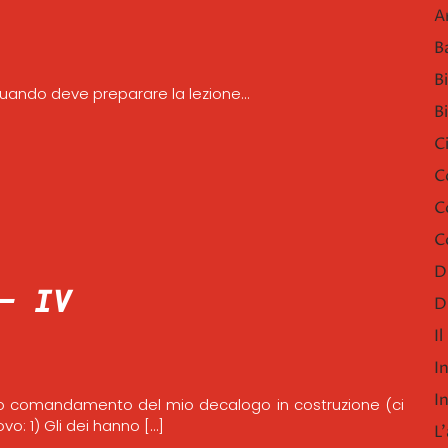
A
B
B
quando deve preparare la lezione…
B
C
C
C
C
D
– IV
D
I
I
I
uarto comandamento del mio decalogo in costruzione (ci
vo: 1) Gli dei hanno […]
L