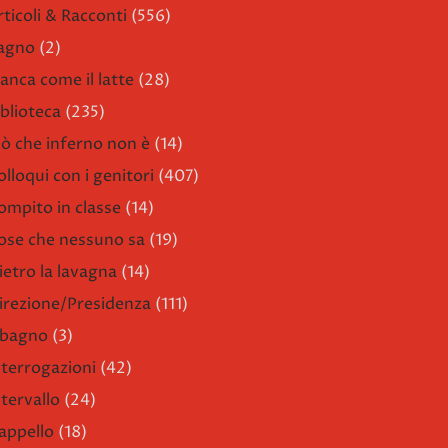
rticoli & Racconti
(556)
agno
(2)
ianca come il latte
(28)
iblioteca
(235)
iò che inferno non è
(14)
olloqui con i genitori
(407)
ompito in classe
(14)
ose che nessuno sa
(19)
ietro la lavagna
(14)
irezione/Presidenza
(111)
l bagno
(3)
nterrogazioni
(42)
ntervallo
(24)
'appello
(18)