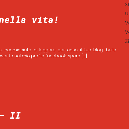
S
U
nella vita!
V
V
Z
 incominciato a leggere per caso il tuo blog, bello
nserito nel mio profilo facebook, spero […]
– II