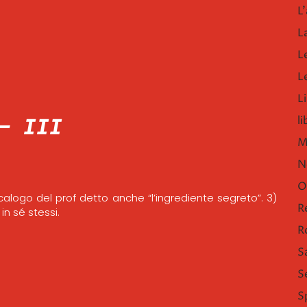
L'
L
L
L
Li
– III
l
M
N
O
logo del prof detto anche “l’ingrediente segreto”. 3)
R
in sé stessi.
R
S
S
S