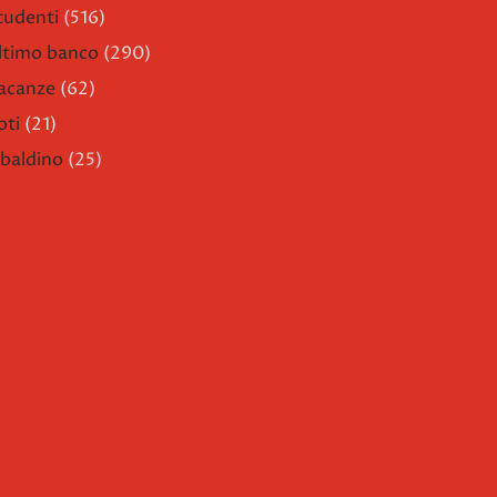
tudenti
(516)
ltimo banco
(290)
acanze
(62)
oti
(21)
ibaldino
(25)