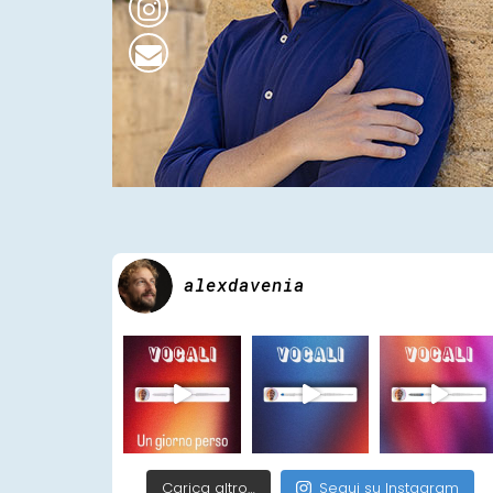
alexdavenia
Carica altro…
Segui su Instagram