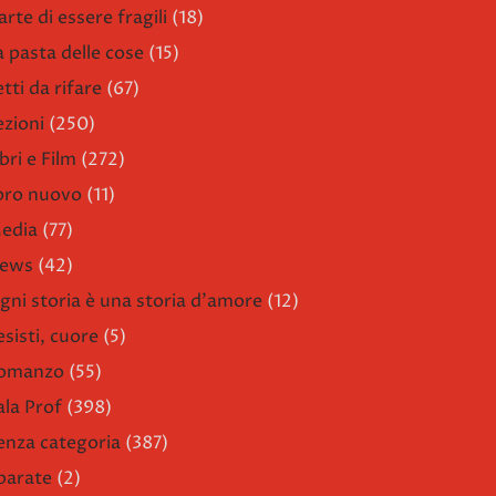
arte di essere fragili
(18)
a pasta delle cose
(15)
etti da rifare
(67)
ezioni
(250)
bri e Film
(272)
ibro nuovo
(11)
edia
(77)
ews
(42)
gni storia è una storia d'amore
(12)
esisti, cuore
(5)
omanzo
(55)
ala Prof
(398)
enza categoria
(387)
parate
(2)