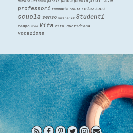
prof 2.0
paura
poesia
Natale
Odissea
parole
professori
relazioni
racconto
realtà
scuola
Studenti
senso
speranza
Vita
tempo
vita quotidiana
uomo
vocazione