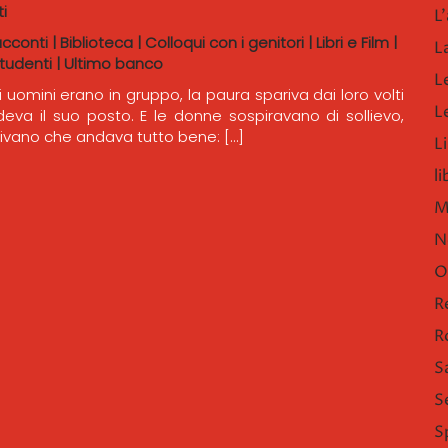
i
L'
acconti
|
Biblioteca
|
Colloqui con i genitori
|
Libri e Film
|
L
tudenti
|
Ultimo banco
L
 uomini erano in gruppo, la paura spariva dai loro volti
L
ndeva il suo posto. E le donne sospiravano di sollievo,
ivano che andava tutto bene: […]
Li
l
M
N
O
R
R
S
S
S