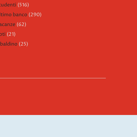
tudenti
(516)
ltimo banco
(290)
acanze
(62)
oti
(21)
ibaldino
(25)