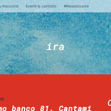
 & Racconti
Eventi & contatti
#Resisticuore
ira
021
mo banco 81. Cantami