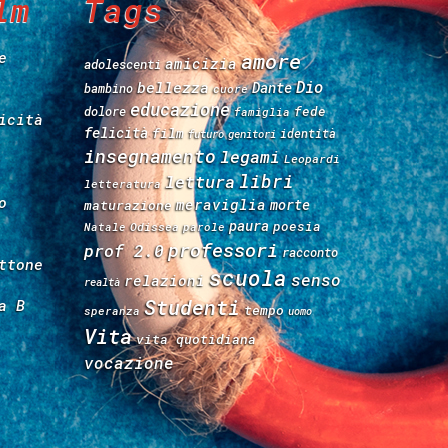
lm
Tags
e
amore
amicizia
adolescenti
Dio
bellezza
Dante
bambino
cuore
educazione
fede
dolore
famiglia
icità
felicità
film
identità
futuro
genitori
insegnamento
legami
Leopardi
libri
lettura
letteratura
o
meraviglia
morte
maturazione
paura
poesia
Natale
Odissea
parole
professori
prof 2.0
racconto
ttone
scuola
senso
relazioni
realtà
Studenti
a B
tempo
speranza
uomo
Vita
vita quotidiana
vocazione