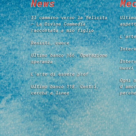
News
Me
Il cammino verso la felicità
Ultim
– La Divina Commedia
aspet
raccontata a mio figlio
L’art
Resisti, cuore
Inter
Ultimo banco 166. Operazione
Inter
speranza
nuovi
L’arte di essere prof
Ogni 
Ultimo banco 118. Centri,
d’amo
cerchi e linee
perch