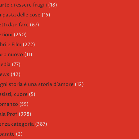
arte di essere fragili
(18)
a pasta delle cose
(15)
etti da rifare
(67)
ezioni
(250)
bri e Film
(272)
ibro nuovo
(11)
edia
(77)
ews
(42)
gni storia è una storia d'amore
(12)
esisti, cuore
(5)
omanzo
(55)
ala Prof
(398)
enza categoria
(387)
parate
(2)