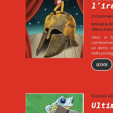
l’ir
2 Comment
Articoli & R
Ultimo ban
«Non si h
cambiamenti
un detto d
nella prodi
LEGGI
9 LUGLIO 2
Ulti