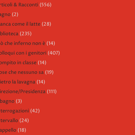
rticoli & Racconti
(556)
agno
(2)
ianca come il latte
(28)
iblioteca
(235)
iò che inferno non è
(14)
olloqui con i genitori
(407)
ompito in classe
(14)
ose che nessuno sa
(19)
ietro la lavagna
(14)
irezione/Presidenza
(111)
l bagno
(3)
nterrogazioni
(42)
ntervallo
(24)
'appello
(18)