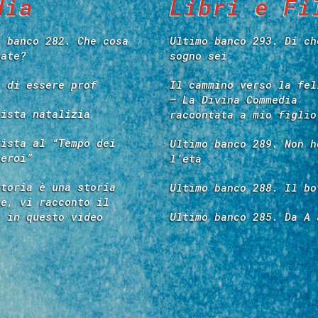
dia
Libri e Fi
o banco 282. Che cosa
Ultimo banco 293. Di ch
tate?
sogno sei
e di essere prof
Il cammino verso la fel
– La Divina Commedia
vista natalizia
raccontata a mio figlio
vista al “Tempo dei
Ultimo banco 289. Non h
 eroi”
l’età
storia è una storia
Ultimo banco 288. Il bo
re, vi racconto il
é in questo video
Ultimo banco 285. Da A 