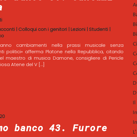
a
A
B
i
B
acconti
|
Colloqui con i genitori
|
Lezioni
|
Studenti
|
B
co
C
anno cambiamenti nella prassi musicale senza
 politici» afferma Platone nella Repubblica, citando
C
el maestro di musica Damone, consigliere di Pericle
C
giosa Atene del V […]
C
D
D
I
I
020
I
mo banco 43. Furore
L