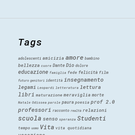
Tags
amore
amicizia
adolescenti
bambino
Dio
bellezza
Dante
dolore
cuore
educazione
felicità
fede
film
famiglia
insegnamento
identità
futuro
genitori
legami
lettura
Leopardi
letteratura
libri
meraviglia
morte
maturazione
prof 2.0
paura
poesia
Natale
Odissea
parole
professori
relazioni
racconto
realtà
scuola
Studenti
senso
speranza
Vita
tempo
vita quotidiana
uomo
vocazione