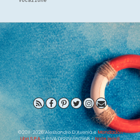
©2011-2026 Alessandro D’Avenia e
Mondadori
Libri S.P.A.
- P.IVA 08856650968 -
Note legali