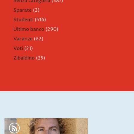
Senza categoria
(387)
Sparate
(2)
Studenti
(516)
Ultimo banco
(290)
Vacanze
(62)
Voti
(21)
Zibaldino
(25)