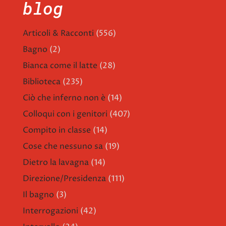
blog
Articoli & Racconti
(556)
Bagno
(2)
Bianca come il latte
(28)
Biblioteca
(235)
Ciò che inferno non è
(14)
Colloqui con i genitori
(407)
Compito in classe
(14)
Cose che nessuno sa
(19)
Dietro la lavagna
(14)
Direzione/Presidenza
(111)
Il bagno
(3)
Interrogazioni
(42)