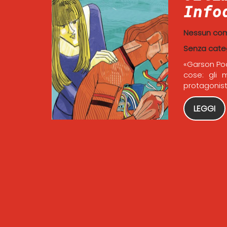
Info
Nessun co
Senza cate
«Garson Poo
cose: gli 
protagonista
LEGGI