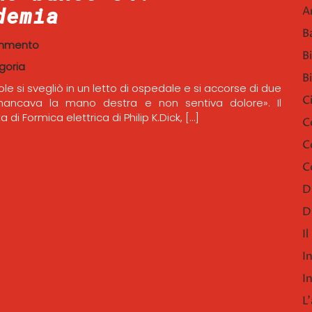
demia
A
B
mmento
B
goria
B
le si svegliò in un letto di ospedale e si accorse di due
C
mancava la mano destra e non sentiva dolore». Il
 di Formica elettrica di Philip K.Dick, […]
C
C
C
D
D
I
I
I
L