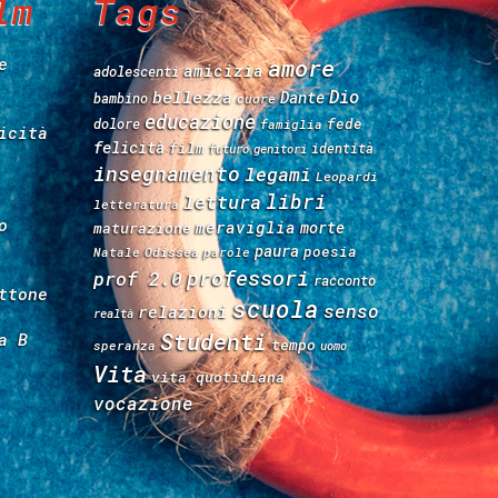
lm
Tags
e
amore
amicizia
adolescenti
Dio
bellezza
Dante
bambino
cuore
educazione
fede
dolore
famiglia
icità
felicità
film
identità
futuro
genitori
insegnamento
legami
Leopardi
libri
lettura
letteratura
o
meraviglia
morte
maturazione
paura
poesia
Natale
Odissea
parole
professori
prof 2.0
racconto
ttone
scuola
senso
relazioni
realtà
Studenti
a B
tempo
speranza
uomo
Vita
vita quotidiana
vocazione