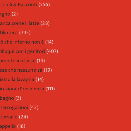
rticoli & Racconti
(556)
agno
(2)
ianca come il latte
(28)
iblioteca
(235)
iò che inferno non è
(14)
olloqui con i genitori
(407)
ompito in classe
(14)
ose che nessuno sa
(19)
ietro la lavagna
(14)
irezione/Presidenza
(111)
l bagno
(3)
nterrogazioni
(42)
ntervallo
(24)
'appello
(18)