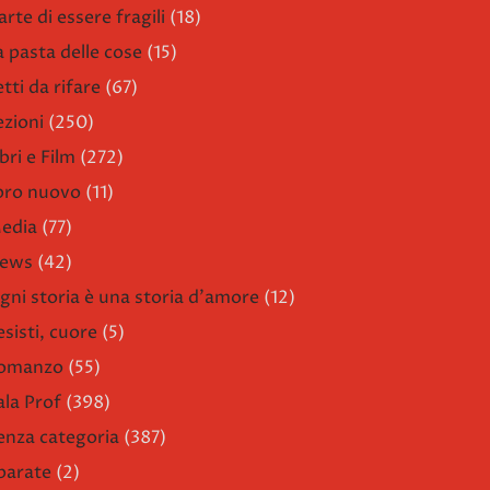
arte di essere fragili
(18)
a pasta delle cose
(15)
etti da rifare
(67)
ezioni
(250)
bri e Film
(272)
ibro nuovo
(11)
edia
(77)
ews
(42)
gni storia è una storia d'amore
(12)
esisti, cuore
(5)
omanzo
(55)
ala Prof
(398)
enza categoria
(387)
parate
(2)