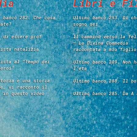
dia
Libri e Fi
o banco 282. Che cosa
Ultimo banco 293. Di ch
tate?
sogno sei
e di essere prof
Il cammino verso la fel
– La Divina Commedia
vista natalizia
raccontata a mio figlio
vista al “Tempo dei
Ultimo banco 289. Non h
 eroi”
l’età
storia è una storia
Ultimo banco 288. Il bo
re, vi racconto il
é in questo video
Ultimo banco 285. Da A 