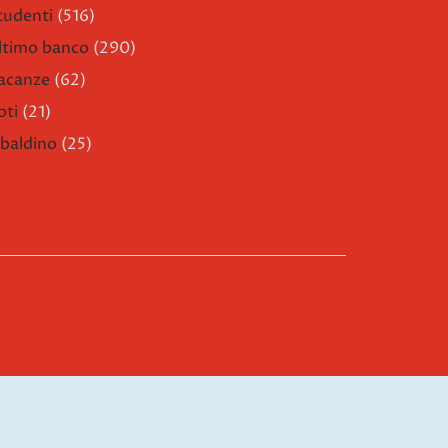
tudenti
(516)
ltimo banco
(290)
acanze
(62)
oti
(21)
ibaldino
(25)