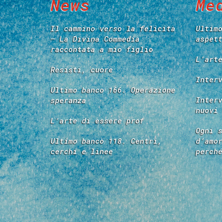
News
Me
Il cammino verso la felicità
Ultim
– La Divina Commedia
aspet
raccontata a mio figlio
L’art
Resisti, cuore
Inter
Ultimo banco 166. Operazione
Inter
speranza
nuovi
L’arte di essere prof
Ogni 
Ultimo banco 118. Centri,
d’amo
cerchi e linee
perch