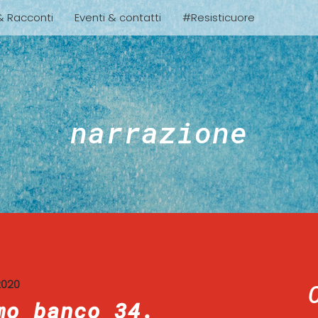
 & Racconti
Eventi & contatti
#Resisticuore
narrazione
2020
mo banco 34.