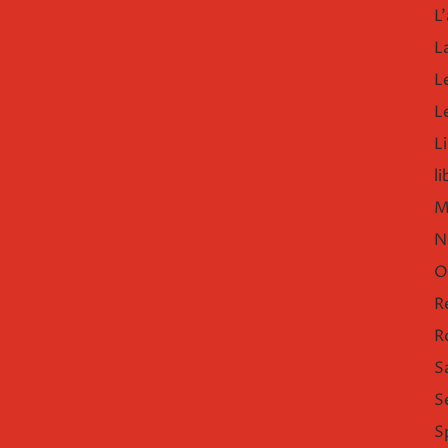
L'
L
L
L
Li
l
M
N
O
R
R
S
S
S