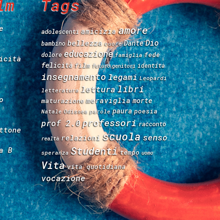
lm
Tags
e
amore
amicizia
adolescenti
Dio
bellezza
Dante
bambino
cuore
educazione
fede
dolore
famiglia
icità
felicità
film
identità
futuro
genitori
insegnamento
legami
Leopardi
libri
lettura
letteratura
o
meraviglia
morte
maturazione
paura
poesia
Natale
Odissea
parole
professori
prof 2.0
racconto
ttone
scuola
senso
relazioni
realtà
Studenti
a B
tempo
speranza
uomo
Vita
vita quotidiana
vocazione