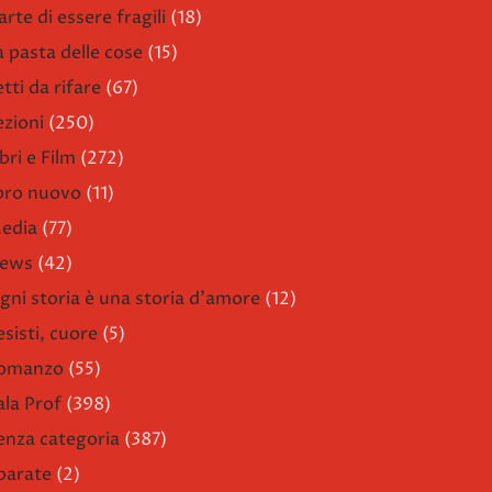
arte di essere fragili
(18)
a pasta delle cose
(15)
etti da rifare
(67)
ezioni
(250)
bri e Film
(272)
ibro nuovo
(11)
edia
(77)
ews
(42)
gni storia è una storia d'amore
(12)
esisti, cuore
(5)
omanzo
(55)
ala Prof
(398)
enza categoria
(387)
parate
(2)