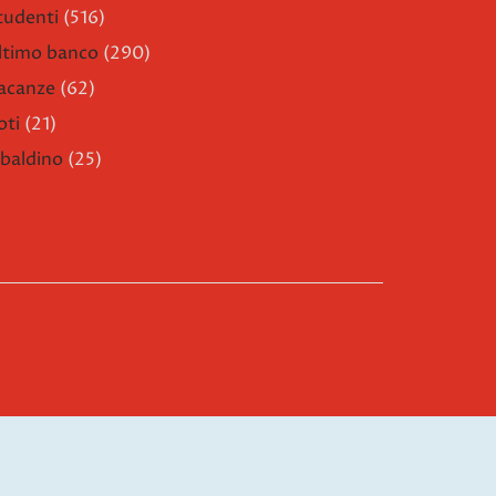
tudenti
(516)
ltimo banco
(290)
acanze
(62)
oti
(21)
ibaldino
(25)