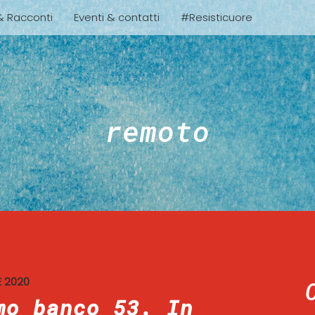
 & Racconti
Eventi & contatti
#Resisticuore
remoto
E 2020
mo banco 53. In