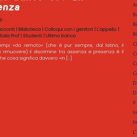
enza
A
B
i
B
acconti
|
Biblioteca
|
Colloqui con i genitori
|
L'appello
|
B
Sala Prof
|
Studenti
|
Ultimo banco
C
tempi «da remoto» (che è pur sempre, dal latino, il
di rimuovere) il discrimine tra assenza e presenza è il
C
he cosa significa davvero «in […]
C
C
D
D
I
I
I
L