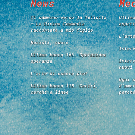
News
Me
Il cammino verso la felicità
Ultim
– La Divina Commedia
aspet
raccontata a mio figlio
L’art
Resisti, cuore
Inter
Ultimo banco 166. Operazione
Inter
speranza
nuovi
L’arte di essere prof
Ogni 
Ultimo banco 118. Centri,
d’amo
cerchi e linee
perch