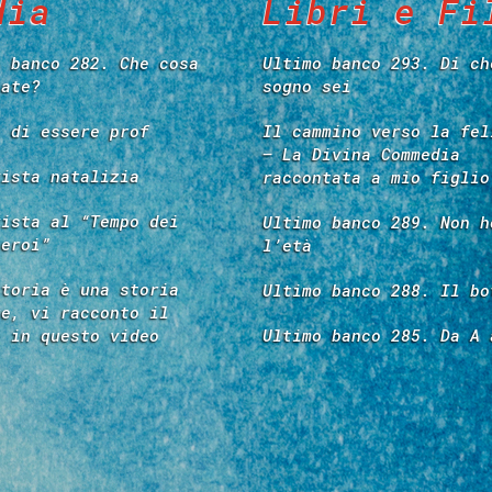
dia
Libri e Fi
o banco 282. Che cosa
Ultimo banco 293. Di ch
tate?
sogno sei
e di essere prof
Il cammino verso la fel
– La Divina Commedia
vista natalizia
raccontata a mio figlio
vista al “Tempo dei
Ultimo banco 289. Non h
 eroi”
l’età
storia è una storia
Ultimo banco 288. Il bo
re, vi racconto il
é in questo video
Ultimo banco 285. Da A 