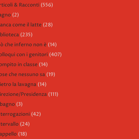
rticoli & Racconti
(556)
agno
(2)
ianca come il latte
(28)
iblioteca
(235)
iò che inferno non è
(14)
olloqui con i genitori
(407)
ompito in classe
(14)
ose che nessuno sa
(19)
ietro la lavagna
(14)
irezione/Presidenza
(111)
l bagno
(3)
nterrogazioni
(42)
ntervallo
(24)
'appello
(18)