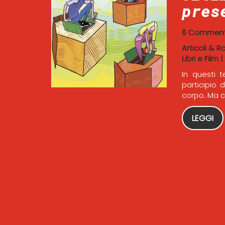
pres
6 Comment
Articoli & R
Libri e Film
|
In questi 
participio 
corpo. Ma c
LEGGI