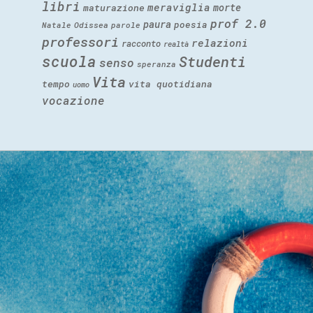
libri
meraviglia
morte
maturazione
prof 2.0
paura
poesia
Natale
Odissea
parole
professori
relazioni
racconto
realtà
scuola
Studenti
senso
speranza
Vita
tempo
vita quotidiana
uomo
vocazione