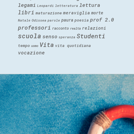
legami
lettura
Leopardi
letteratura
libri
meraviglia
morte
maturazione
prof 2.0
paura
poesia
Natale
Odissea
parole
professori
relazioni
racconto
realtà
scuola
Studenti
senso
speranza
Vita
tempo
vita quotidiana
uomo
vocazione