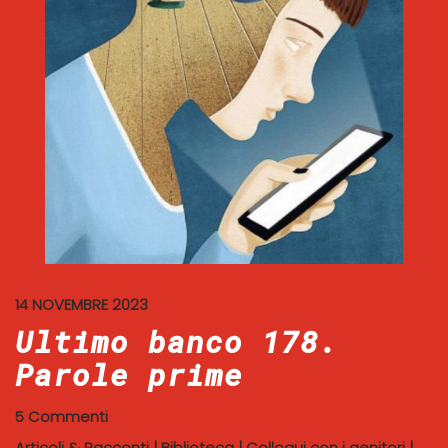
14 NOVEMBRE 2023
Ultimo banco 178.
Parole prime
5 Commenti
Articoli & Racconti
|
Biblioteca
|
Colloqui con i genitori
|