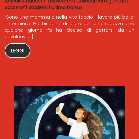
Articoli & Racconti
|
Biblioteca
|
Colloqui con i genitori
|
Sala Prof
|
Studenti
|
Ultimo banco
“Sono una mamma e nella vita faccio il lavoro più bello:
l’infermiera. Ho bisogno di aiuto per una ragazza che
qualche giorno fa ha deciso di gettarsi da un
cavalcavia. […]
LEGGI