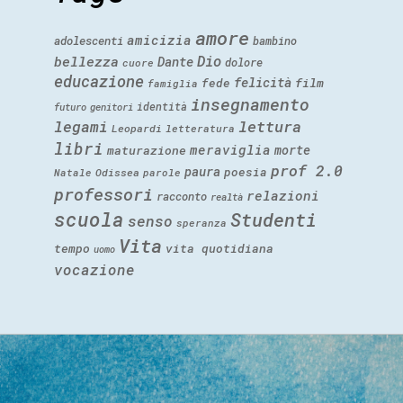
amore
amicizia
adolescenti
bambino
Dio
bellezza
Dante
dolore
cuore
educazione
felicità
fede
film
famiglia
insegnamento
identità
futuro
genitori
legami
lettura
Leopardi
letteratura
libri
meraviglia
morte
maturazione
prof 2.0
paura
poesia
Natale
Odissea
parole
professori
relazioni
racconto
realtà
scuola
Studenti
senso
speranza
Vita
tempo
vita quotidiana
uomo
vocazione