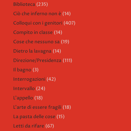
Biblioteca
(235)
Ciò che inferno non è
(14)
Colloqui con i genitori
(407)
Compito in classe
(14)
Cose che nessuno sa
(19)
Dietro la lavagna
(14)
Direzione/Presidenza
(111)
Il bagno
(3)
Interrogazioni
(42)
Intervallo
(24)
L'appello
(18)
L'arte di essere fragili
(18)
La pasta delle cose
(15)
Letti da rifare
(67)