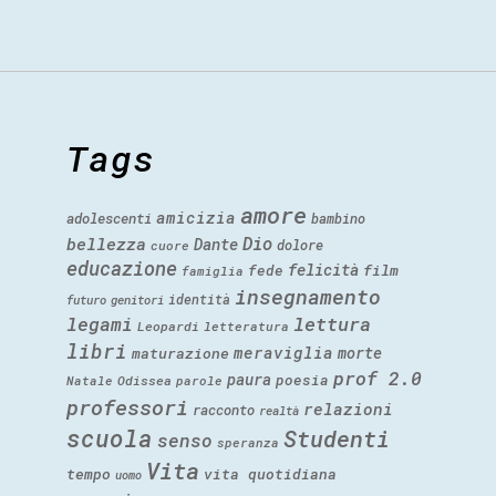
Tags
amore
amicizia
adolescenti
bambino
Dio
bellezza
Dante
dolore
cuore
educazione
felicità
fede
film
famiglia
insegnamento
identità
futuro
genitori
legami
lettura
Leopardi
letteratura
libri
meraviglia
morte
maturazione
prof 2.0
paura
poesia
Natale
Odissea
parole
professori
relazioni
racconto
realtà
scuola
Studenti
senso
speranza
Vita
tempo
vita quotidiana
uomo