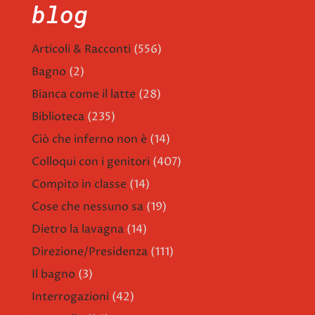
blog
Articoli & Racconti
(556)
Bagno
(2)
Bianca come il latte
(28)
Biblioteca
(235)
Ciò che inferno non è
(14)
Colloqui con i genitori
(407)
Compito in classe
(14)
Cose che nessuno sa
(19)
Dietro la lavagna
(14)
Direzione/Presidenza
(111)
Il bagno
(3)
Interrogazioni
(42)