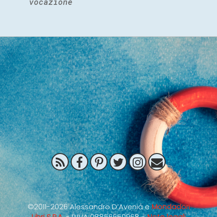
vocazione
©2011-2026 Alessandro D’Avenia e
Mondadori
Libri S.P.A.
- P.IVA 08856650968 -
Note legali