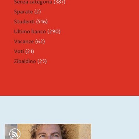
Senza categoria
(387)
Sparate
(2)
Studenti
(516)
Ultimo banco
(290)
Vacanze
(62)
Voti
(21)
Zibaldino
(25)