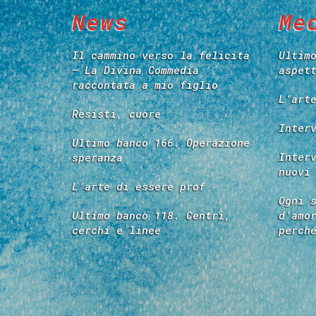
News
Me
Il cammino verso la felicità
Ultim
– La Divina Commedia
aspet
raccontata a mio figlio
L’art
Resisti, cuore
Inter
Ultimo banco 166. Operazione
Inter
speranza
nuovi
L’arte di essere prof
Ogni 
Ultimo banco 118. Centri,
d’amo
cerchi e linee
perch