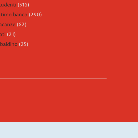
tudenti
(516)
ltimo banco
(290)
acanze
(62)
oti
(21)
ibaldino
(25)