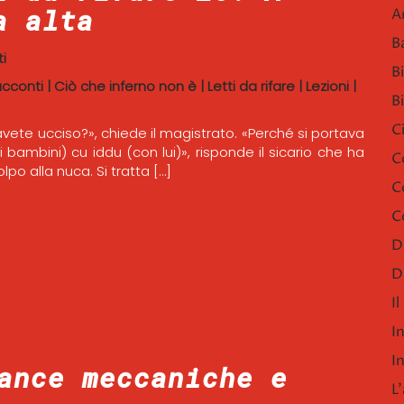
a alta
A
B
i
B
acconti
|
Ciò che inferno non è
|
Letti da rifare
|
Lezioni
|
B
C
avete ucciso?», chiede il magistrato. «Perché si portava
 (i bambini) cu iddu (con lui)», risponde il sicario che ha
C
olpo alla nuca. Si tratta […]
C
C
D
D
I
I
I
ance meccaniche e
L