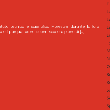
L'
L
L
ituto tecnico e scientifico Moreschi, durante la loro
L
e e il parquet ormai sconnesso era pieno di […]
Li
l
M
N
O
R
R
S
S
S