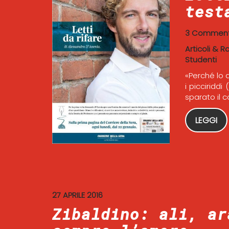
test
3 Comment
Articoli & R
Studenti
«Perché lo 
i picciriddi
sparato il c
LEGGI
27 APRILE 2016
Zibaldino: ali, ar