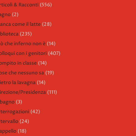
rticoli & Racconti
(556)
agno
(2)
ianca come il latte
(28)
iblioteca
(235)
iò che inferno non è
(14)
olloqui con i genitori
(407)
ompito in classe
(14)
ose che nessuno sa
(19)
ietro la lavagna
(14)
irezione/Presidenza
(111)
l bagno
(3)
nterrogazioni
(42)
ntervallo
(24)
'appello
(18)