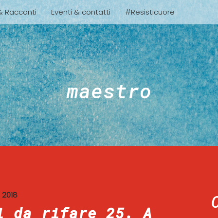
 & Racconti
Eventi & contatti
#Resisticuore
maestro
E 2018
i da rifare 25. A