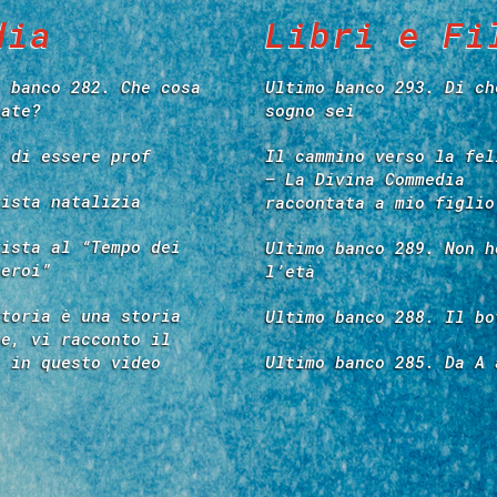
dia
Libri e Fi
o banco 282. Che cosa
Ultimo banco 293. Di ch
tate?
sogno sei
e di essere prof
Il cammino verso la fel
– La Divina Commedia
vista natalizia
raccontata a mio figlio
vista al “Tempo dei
Ultimo banco 289. Non h
 eroi”
l’età
storia è una storia
Ultimo banco 288. Il bo
re, vi racconto il
é in questo video
Ultimo banco 285. Da A 