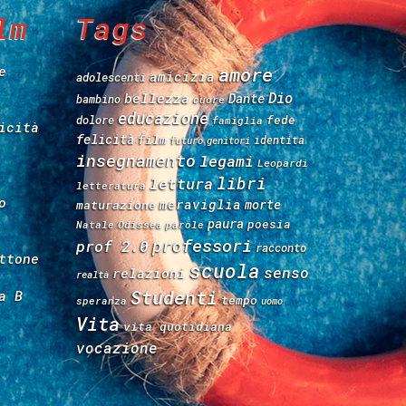
lm
Tags
e
amore
amicizia
adolescenti
Dio
bellezza
Dante
bambino
cuore
educazione
fede
dolore
famiglia
icità
felicità
film
identità
futuro
genitori
insegnamento
legami
Leopardi
libri
lettura
letteratura
o
meraviglia
morte
maturazione
paura
poesia
Natale
Odissea
parole
professori
prof 2.0
racconto
ttone
scuola
senso
relazioni
realtà
Studenti
a B
tempo
speranza
uomo
Vita
vita quotidiana
vocazione