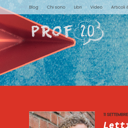
Blog
Chi sono
Libri
Video
Articoli
11 SETTEMBR
Lett