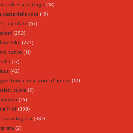
arte di essere fragili
(18)
a pasta delle cose
(15)
etti da rifare
(67)
ezioni
(250)
bri e Film
(272)
ibro nuovo
(11)
edia
(77)
ews
(42)
gni storia è una storia d'amore
(12)
esisti, cuore
(5)
omanzo
(55)
ala Prof
(398)
enza categoria
(387)
parate
(2)