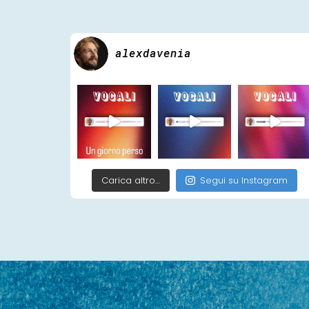
alexdavenia
Carica altro…
Segui su Instagram