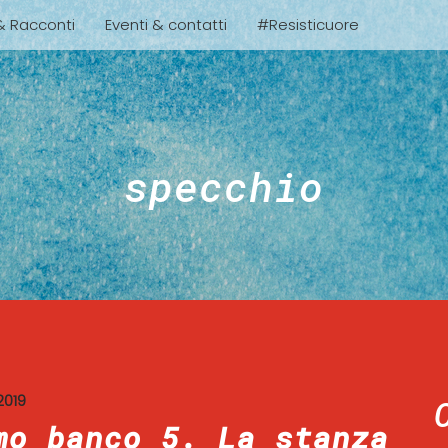
 & Racconti
Eventi & contatti
#Resisticuore
specchio
2019
mo banco 5. La stanza