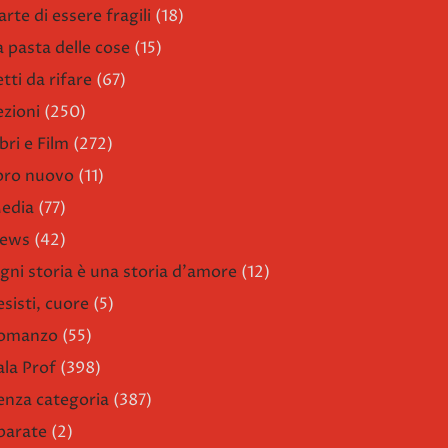
arte di essere fragili
(18)
a pasta delle cose
(15)
etti da rifare
(67)
ezioni
(250)
bri e Film
(272)
ibro nuovo
(11)
edia
(77)
ews
(42)
gni storia è una storia d'amore
(12)
esisti, cuore
(5)
omanzo
(55)
ala Prof
(398)
enza categoria
(387)
parate
(2)