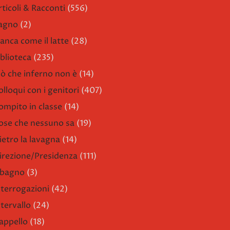
rticoli & Racconti
(556)
agno
(2)
ianca come il latte
(28)
iblioteca
(235)
iò che inferno non è
(14)
olloqui con i genitori
(407)
ompito in classe
(14)
ose che nessuno sa
(19)
ietro la lavagna
(14)
irezione/Presidenza
(111)
l bagno
(3)
nterrogazioni
(42)
ntervallo
(24)
'appello
(18)