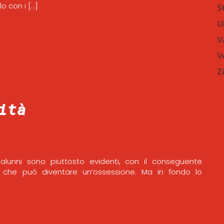
o con i […]
S
U
V
V
Z
ità
 alunni sono piuttosto evidenti, con il conseguente
 che può diventare un’ossessione. Ma in fondo lo