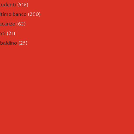
tudenti
(516)
ltimo banco
(290)
acanze
(62)
oti
(21)
ibaldino
(25)