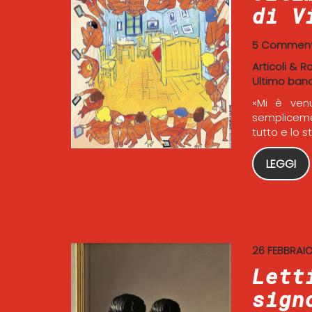
di V
5 Comment
Articoli & R
Ultimo ban
«Mi è ven
sempliceme
tutto e lo s
LEGGI
26 FEBBRAIO
Lett
sign