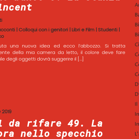
incent
A
B
i
B
acconti
|
Colloqui con i genitori
|
Libri e Film
|
Studenti
|
B
co
C
uta una nuova idea ed ecco l’abbozzo. Si tratta
nte della mia camera da letto, il colore deve fare
C
tile degli oggetti dovrà suggerire il […]
C
C
D
D
I
 2019
I
i da rifare 49. La
I
ora nello specchio
L