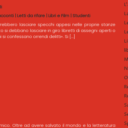
L'
i
L
acconti
|
Letti da rifare
|
Libri e Film
|
Studenti
L
rebbero lasciare specchi appesi nelle proprie stanze
o si debbano lasciare in giro libretti di assegni aperti o
L
i si confessano orrendi delitti». Si […]
Li
l
M
N
O
R
R
S
S
S
ico. Oltre ad avere salvato il mondo e la letteratura