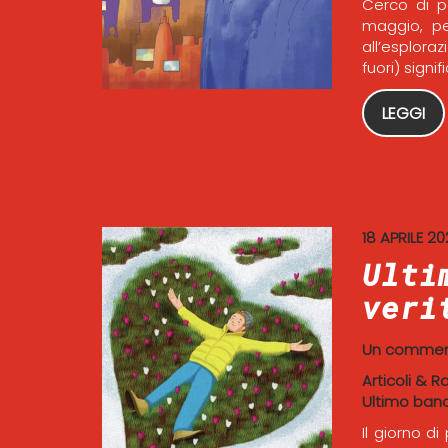
Cerco di p
maggio, pe
all’esplora
fuori) signi
LEGGI
18 APRILE 2
Ulti
veri
Un comme
Articoli & R
Ultimo ban
Il giorno d