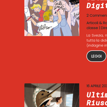
Digi
2 Comment
Articoli & R
classe
|
Dir
La Svezia, 
tutta la di
(indagine i
LEGGI
16 APRILE 20
Ulti
Rius