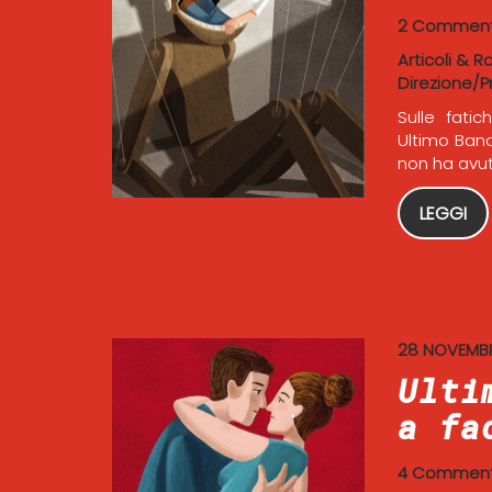
2 Comment
Articoli & R
Direzione/P
Sulle fatic
Ultimo Banc
non ha avut
LEGGI
28 NOVEMB
Ulti
a fa
4 Comment