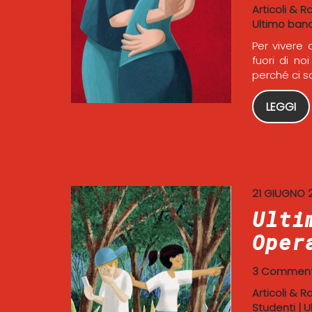
Articoli & R
Ultimo ban
Per vivere
fuori di n
perché ci son
LEGGI
21 GIUGNO 
Ulti
Oper
3 Comment
Articoli & R
Studenti
|
U