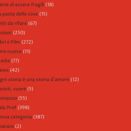
arte di essere fragili
(18)
a pasta delle cose
(15)
etti da rifare
(67)
ezioni
(250)
bri e Film
(272)
ibro nuovo
(11)
edia
(77)
ews
(42)
gni storia è una storia d'amore
(12)
esisti, cuore
(5)
omanzo
(55)
ala Prof
(398)
enza categoria
(387)
parate
(2)