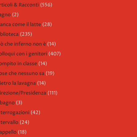
rticoli & Racconti
(556)
agno
(2)
ianca come il latte
(28)
iblioteca
(235)
iò che inferno non è
(14)
olloqui con i genitori
(407)
ompito in classe
(14)
ose che nessuno sa
(19)
ietro la lavagna
(14)
irezione/Presidenza
(111)
l bagno
(3)
nterrogazioni
(42)
ntervallo
(24)
'appello
(18)