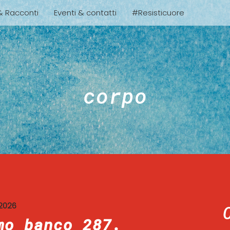
 & Racconti
Eventi & contatti
#Resisticuore
corpo
2026
mo banco 287.