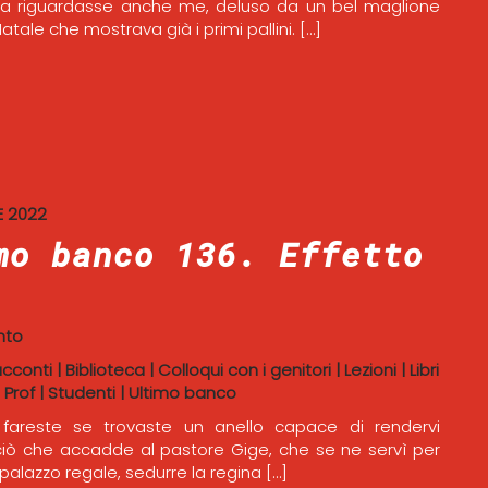
ma riguardasse anche me, deluso da un bel maglione
atale che mostrava già i primi pallini. […]
 2022
mo banco 136. Effetto
nto
acconti
|
Biblioteca
|
Colloqui con i genitori
|
Lezioni
|
Libri
 Prof
|
Studenti
|
Ultimo banco
areste se trovaste un anello capace di rendervi
 È ciò che accadde al pastore Gige, che se ne servì per
palazzo regale, sedurre la regina […]