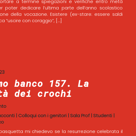
ortare a termine spiegazioni e verifiche entro metà
r poter dedicare l’ultima parte dell’anno scolastico
zione della vocazione. Esistere (ex-stare: essere saldi
fica “uscire con coraggio”, […]
023
mo banco 157. La
tà dei crochi
nto
acconti
|
Colloqui con i genitori
|
Sala Prof
|
Studenti
|
co
i pasquetta mi chiedevo se la resurrezione celebrata il