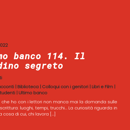
2022
mo banco 114. Il
dino segreto
i
acconti
|
Biblioteca
|
Colloqui con i genitori
|
Libri e Film
|
tudenti
|
Ultimo banco
i che ho con i lettori non manca mai la domanda sulle
 scrittura: luoghi, tempi, trucchi… La curiosità riguarda in
a cosa di cui, chi lavora […]