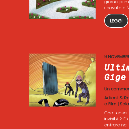
giorno pri
ricevuto a N
LEGGI
9 NOVEMBRE
Ulti
Gige
Un comme
Articoli & R
e Film
|
Sala
Che cosa f
invisibili?
entrare nel 