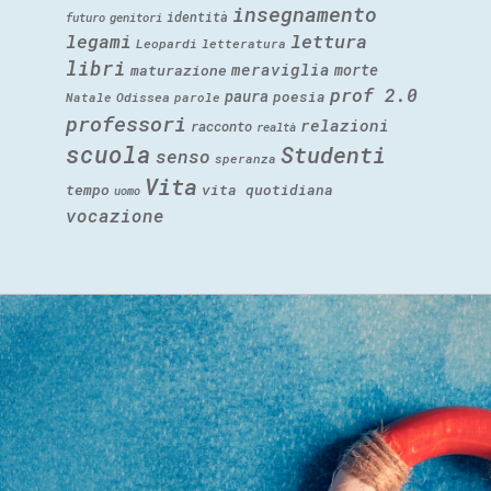
insegnamento
identità
futuro
genitori
legami
lettura
Leopardi
letteratura
libri
meraviglia
morte
maturazione
prof 2.0
paura
poesia
Natale
Odissea
parole
professori
relazioni
racconto
realtà
scuola
Studenti
senso
speranza
Vita
tempo
vita quotidiana
uomo
vocazione