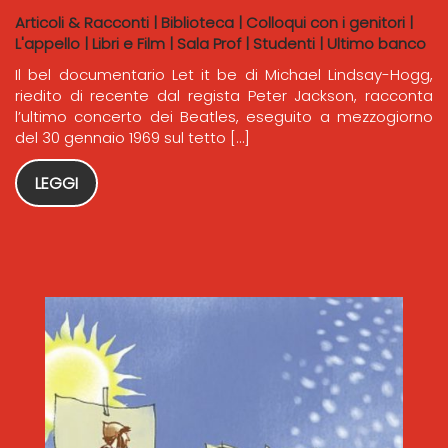
Articoli & Racconti
|
Biblioteca
|
Colloqui con i genitori
|
L'appello
|
Libri e Film
|
Sala Prof
|
Studenti
|
Ultimo banco
Il bel documentario Let it be di Michael Lindsay-Hogg,
riedito di recente dal regista Peter Jackson, racconta
l’ultimo concerto dei Beatles, eseguito a mezzogiorno
del 30 gennaio 1969 sul tetto […]
LEGGI