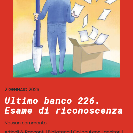
2 GENNAIO 2025
Ultimo banco 226.
Esame di riconoscenza
Nessun commento
Articoli & Racconti
|
Biblioteca
|
Colloqui con i genitori
|