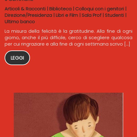
Articoli & Racconti
|
Biblioteca
|
Colloqui con i genitori
|
Direzione/Presidenza
|
Libri e Film
|
Sala Prof
|
Studenti
|
Ultimo banco
La misura della felicità è la gratitudine. Alla fine di ogni
giorno, anche il più difficile, cerco di scegliere qualcosa
per cui ringraziare e alla fine di ogni settimana scrivo […]
LEGGI