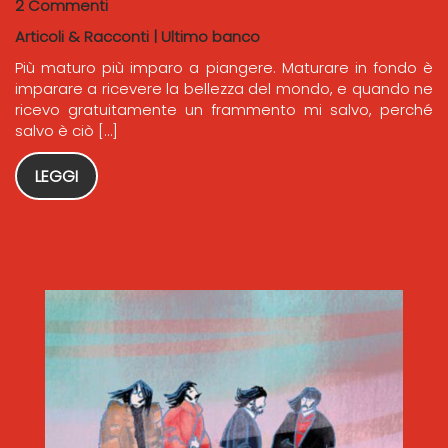
2 Commenti
Articoli & Racconti
|
Ultimo banco
Più maturo più imparo a piangere. Maturare in fondo è
imparare a ricevere la bellezza del mondo, e quando ne
ricevo gratuitamente un frammento mi salvo, perché
salvo è ciò […]
LEGGI