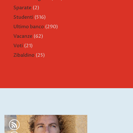
Sparate
(2)
Studenti
(516)
Ultimo banco
(290)
Vacanze
(62)
Voti
(21)
Zibaldino
(25)