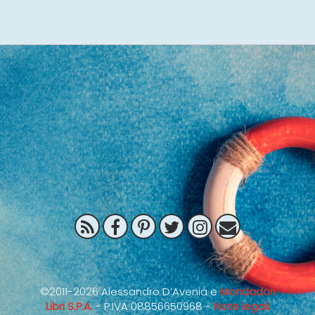
©2011-2026 Alessandro D’Avenia e
Mondadori
Libri S.P.A.
- P.IVA 08856650968 -
Note legali