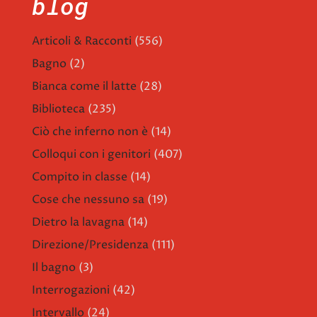
blog
Articoli & Racconti
(556)
Bagno
(2)
Bianca come il latte
(28)
Biblioteca
(235)
Ciò che inferno non è
(14)
Colloqui con i genitori
(407)
Compito in classe
(14)
Cose che nessuno sa
(19)
Dietro la lavagna
(14)
Direzione/Presidenza
(111)
Il bagno
(3)
Interrogazioni
(42)
Intervallo
(24)