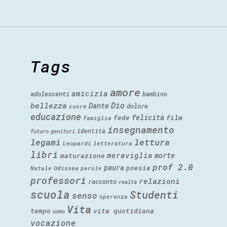
Tags
amore
amicizia
adolescenti
bambino
Dio
bellezza
Dante
dolore
cuore
educazione
felicità
fede
film
famiglia
insegnamento
identità
futuro
genitori
legami
lettura
Leopardi
letteratura
libri
meraviglia
morte
maturazione
prof 2.0
paura
poesia
Natale
Odissea
parole
professori
relazioni
racconto
realtà
scuola
Studenti
senso
speranza
Vita
tempo
vita quotidiana
uomo
vocazione