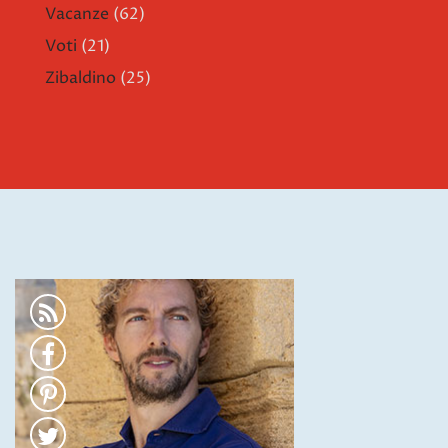
Vacanze
(62)
Voti
(21)
Zibaldino
(25)