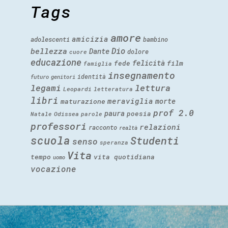
Tags
amore
amicizia
adolescenti
bambino
Dio
bellezza
Dante
dolore
cuore
educazione
felicità
fede
film
famiglia
insegnamento
identità
futuro
genitori
legami
lettura
Leopardi
letteratura
libri
meraviglia
morte
maturazione
prof 2.0
paura
poesia
Natale
Odissea
parole
professori
relazioni
racconto
realtà
scuola
Studenti
senso
speranza
Vita
tempo
vita quotidiana
uomo
vocazione