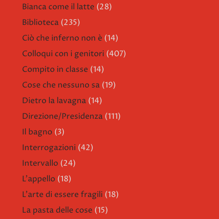
Bianca come il latte
(28)
Biblioteca
(235)
Ciò che inferno non è
(14)
Colloqui con i genitori
(407)
Compito in classe
(14)
Cose che nessuno sa
(19)
Dietro la lavagna
(14)
Direzione/Presidenza
(111)
Il bagno
(3)
Interrogazioni
(42)
Intervallo
(24)
L'appello
(18)
L'arte di essere fragili
(18)
La pasta delle cose
(15)