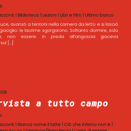
i
acconti
|
Biblioteca
|
Lezioni
|
Libri e Film
|
Ultimo banco
luce, avanzò a tentoni nella camera da letto e si lasciò
giaciglio: le lacrime sgorgarono. Soltanto dormire, solo
re, non essere. In preda all’angoscia giaceva
sul […]
019
rvista a tutto campo
i
acconti
|
Bianca come il latte
|
Ciò che inferno non è
|
essuno sa
|
Direzione/Presidenza
|
L'arte di essere