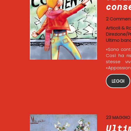
cons
2 Comment
Articoli & R
Direzione/P
Ultimo ban
«Sono conte
Così ha ri
stesse viv
«Appassiona
LEGGI
23 MAGGIO
Ulti