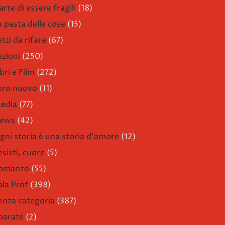
arte di essere fragili
(18)
a pasta delle cose
(15)
etti da rifare
(67)
ezioni
(250)
bri e Film
(272)
ibro nuovo
(11)
edia
(77)
ews
(42)
gni storia è una storia d'amore
(12)
esisti, cuore
(5)
omanzo
(55)
ala Prof
(398)
enza categoria
(387)
parate
(2)