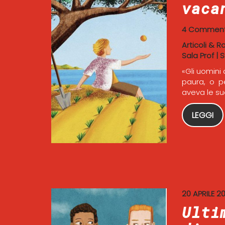
vaca
4 Comment
Articoli & R
Sala Prof
|
S
«Gli uomini
paura, o pe
aveva le su
LEGGI
20 APRILE 20
Ulti