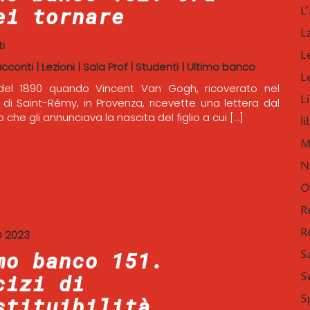
ei tornare
L'
L
i
L
acconti
|
Lezioni
|
Sala Prof
|
Studenti
|
Ultimo banco
L
io del 1890 quando Vincent Van Gogh, ricoverato nel
Li
i Saint-Rémy, in Provenza, ricevette una lettera dal
o che gli annunciava la nascita del figlio a cui […]
l
M
N
O
R
R
O 2023
mo banco 151.
S
S
cizi di
S
stituibilità