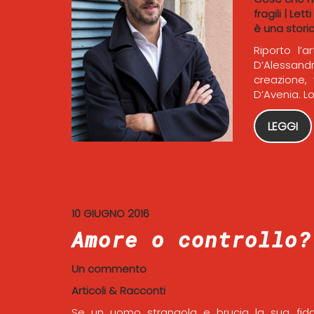
fragili
|
Letti
è una stori
Riporto l’a
D’Alessand
creazione,
D’Avenia. L
LEGGI
10 GIUGNO 2016
Amore o controllo?
Un commento
Articoli & Racconti
Se un uomo strangola e brucia la sua fida