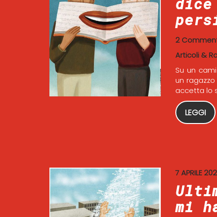
dice
pers
2 Comment
Articoli & R
Su un cami
un ragazzo 
accetta lo 
LEGGI
7 APRILE 20
Ulti
mi h