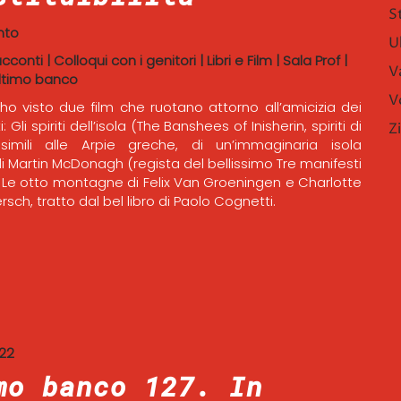
S
nto
U
acconti
|
Colloqui con i genitori
|
Libri e Film
|
Sala Prof
|
V
ltimo banco
V
ho visto due film che ruotano attorno all’amicizia dei
 Gli spiriti dell’isola (The Banshees of Inisherin, spiriti di
Z
simili alle Arpie greche, di un’immaginaria isola
di Martin McDonagh (regista del bellissimo Tre manifesti
 Le otto montagne di Felix Van Groeningen e Charlotte
ch, tratto dal bel libro di Paolo Cognetti.
022
mo banco 127. In