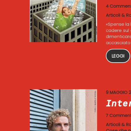
4 Comment
Articoli & R
«Spense la 
cadere sul 
dimentica
accasciato 
LEGGI
9 MAGGIO 2
Inte
7 Comment
Articoli & R
Cose che n