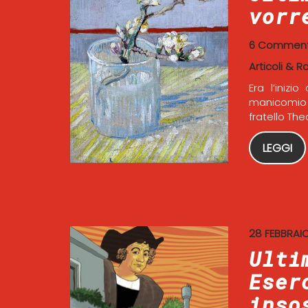
vorr
6 Comment
Articoli & R
Era l’iniz
manicomio d
fratello The
LEGGI
28 FEBBRAI
Ulti
Eser
inso