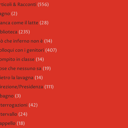
rticoli & Racconti
(556)
agno
(2)
ianca come il latte
(28)
iblioteca
(235)
iò che inferno non è
(14)
olloqui con i genitori
(407)
ompito in classe
(14)
ose che nessuno sa
(19)
ietro la lavagna
(14)
irezione/Presidenza
(111)
l bagno
(3)
nterrogazioni
(42)
ntervallo
(24)
'appello
(18)