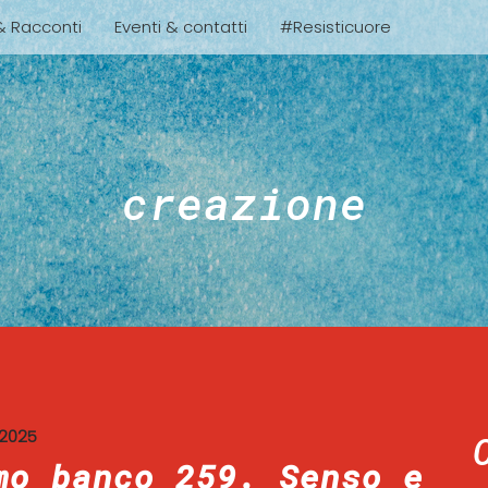
 & Racconti
Eventi & contatti
#Resisticuore
creazione
 2025
mo banco 259. Senso e