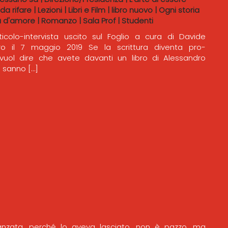
 da rifare
|
Lezioni
|
Libri e Film
|
libro nuovo
|
Ogni storia
a d'amore
|
Romanzo
|
Sala Prof
|
Studenti
rticolo-intervista uscito sul Foglio a cura di Davide
ro il 7 maggio 2019 Se la scrittura diventa pro-
 vuol dire che avete davanti un libro di Alessandro
o sanno […]
nzata, perché lo aveva lasciato, non è pazzo, ma