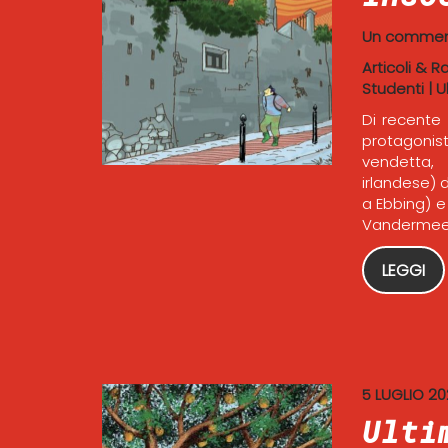
Un comme
Articoli & R
Studenti
|
U
Di recente 
protagonisti:
vendetta, 
irlandese) 
a Ebbing) e
Vandermeers
LEGGI
5 LUGLIO 2
Ulti