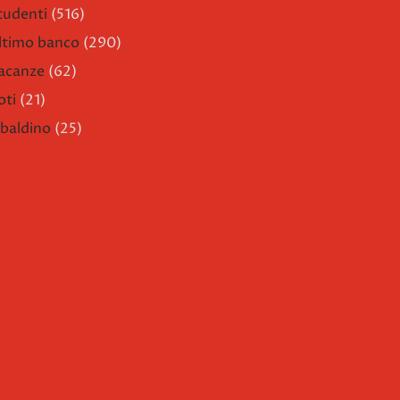
tudenti
(516)
ltimo banco
(290)
acanze
(62)
oti
(21)
ibaldino
(25)