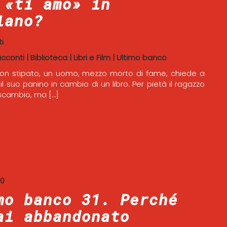
 «ti amo» in
iano?
i
acconti
|
Biblioteca
|
Libri e Film
|
Ultimo banco
on stipato, un uomo, mezzo morto di fame, chiede a
il suo panino in cambio di un libro. Per pietà il ragazzo
scambio, ma […]
20
mo banco 31. Perché
ai abbandonato