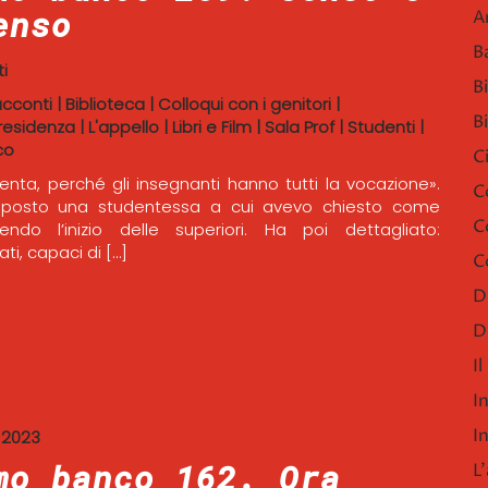
enso
A
B
i
B
acconti
|
Biblioteca
|
Colloqui con i genitori
|
B
residenza
|
L'appello
|
Libri e Film
|
Sala Prof
|
Studenti
|
co
C
nta, perché gli insegnanti hanno tutti la vocazione».
C
sposto una studentessa a cui avevo chiesto come
C
endo l’inizio delle superiori. Ha poi dettagliato:
ti, capaci di […]
C
D
D
I
I
I
 2023
mo banco 162. Ora
L