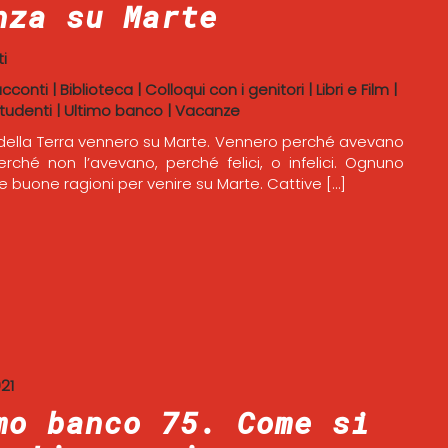
nza su Marte
i
acconti
|
Biblioteca
|
Colloqui con i genitori
|
Libri e Film
|
tudenti
|
Ultimo banco
|
Vacanze
 della Terra vennero su Marte. Vennero perché avevano
rché non l’avevano, perché felici, o infelici. Ognuno
e buone ragioni per venire su Marte. Cattive […]
21
mo banco 75. Come si