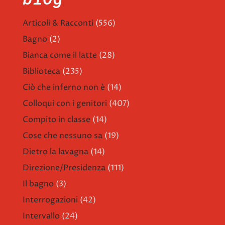
Articoli & Racconti
(556)
Bagno
(2)
Bianca come il latte
(28)
Biblioteca
(235)
Ciò che inferno non è
(14)
Colloqui con i genitori
(407)
Compito in classe
(14)
Cose che nessuno sa
(19)
Dietro la lavagna
(14)
Direzione/Presidenza
(111)
Il bagno
(3)
Interrogazioni
(42)
Intervallo
(24)