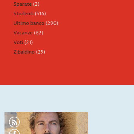
Sparate
(2)
Studenti
(516)
Ultimo banco
(290)
Vacanze
(62)
Voti
(21)
Zibaldino
(25)