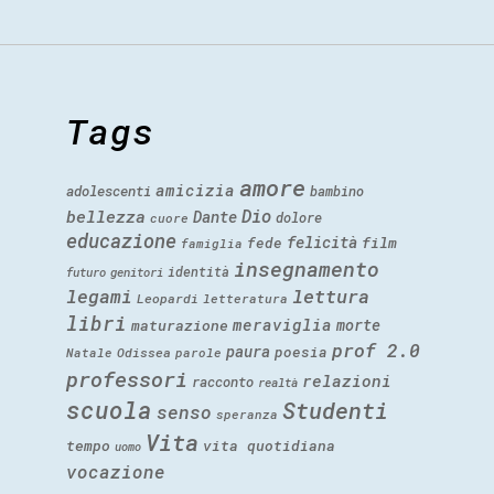
Tags
amore
amicizia
adolescenti
bambino
Dio
bellezza
Dante
dolore
cuore
educazione
felicità
fede
film
famiglia
insegnamento
identità
futuro
genitori
legami
lettura
Leopardi
letteratura
libri
meraviglia
morte
maturazione
prof 2.0
paura
poesia
Natale
Odissea
parole
professori
relazioni
racconto
realtà
scuola
Studenti
senso
speranza
Vita
tempo
vita quotidiana
uomo
vocazione