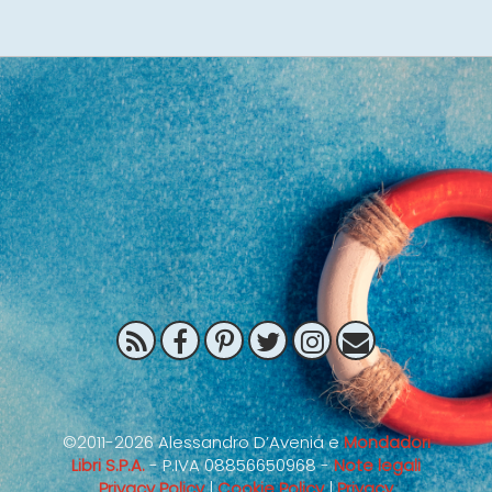
©2011-2026 Alessandro D’Avenia e
Mondadori
Libri S.P.A.
- P.IVA 08856650968 -
Note legali
Privacy Policy
|
Cookie Policy
|
Privacy