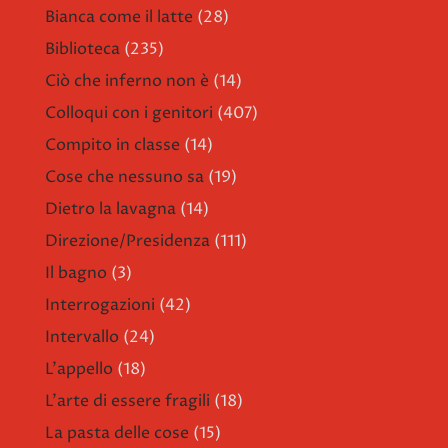
Bianca come il latte
(28)
Biblioteca
(235)
Ciò che inferno non è
(14)
Colloqui con i genitori
(407)
Compito in classe
(14)
Cose che nessuno sa
(19)
Dietro la lavagna
(14)
Direzione/Presidenza
(111)
Il bagno
(3)
Interrogazioni
(42)
Intervallo
(24)
L'appello
(18)
L'arte di essere fragili
(18)
La pasta delle cose
(15)