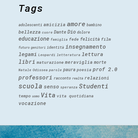
Tags
amore
amicizia
adolescenti
bambino
Dio
bellezza
Dante
dolore
cuore
educazione
felicità
fede
film
famiglia
insegnamento
identità
futuro
genitori
legami
lettura
Leopardi
letteratura
libri
meraviglia
morte
maturazione
prof 2.0
paura
poesia
Natale
Odissea
parole
professori
relazioni
racconto
realtà
scuola
Studenti
senso
speranza
Vita
tempo
vita quotidiana
uomo
vocazione