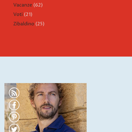
Vacanze
(62)
Voti
(21)
Zibaldino
(25)